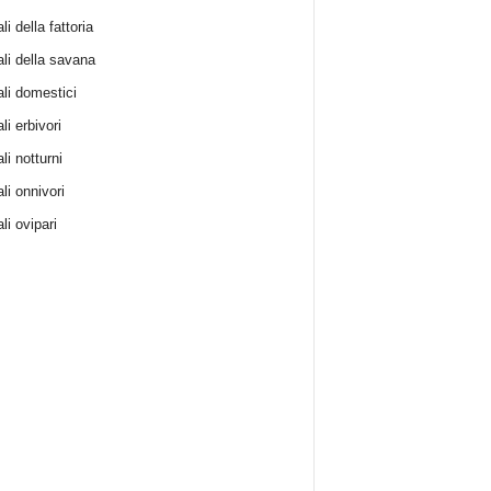
i della fattoria
li della savana
li domestici
i erbivori
li notturni
li onnivori
li ovipari