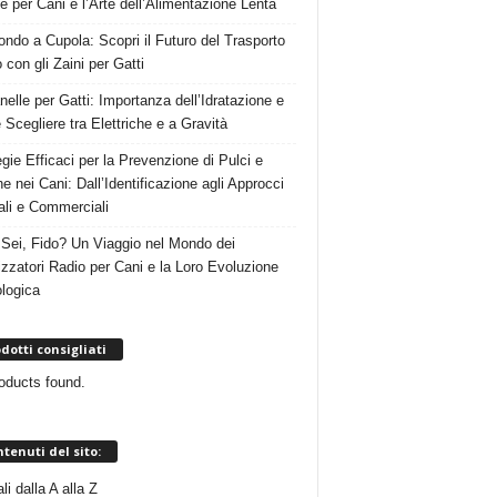
e per Cani e l’Arte dell’Alimentazione Lenta
ndo a Cupola: Scopri il Futuro del Trasporto
 con gli Zaini per Gatti
nelle per Gatti: Importanza dell’Idratazione e
Scegliere tra Elettriche e a Gravità
egie Efficaci per la Prevenzione di Pulci e
e nei Cani: Dall’Identificazione agli Approcci
ali e Commerciali
Sei, Fido? Un Viaggio nel Mondo dei
izzatori Radio per Cani e la Loro Evoluzione
logica
dotti consigliati
oducts found.
tenuti del sito:
i dalla A alla Z