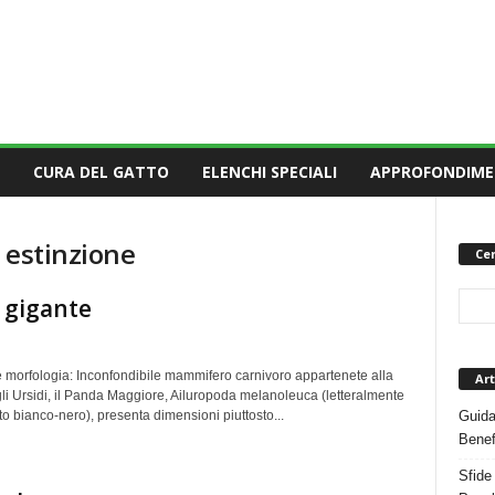
CURA DEL GATTO
ELENCHI SPECIALI
APPROFONDIME
i estinzione
Cer
 gigante
e morfologia: Inconfondibile mammifero carnivoro appartenete alla
Art
li Ursidi, il Panda Maggiore, Ailuropoda melanoleuca (letteralmente
to bianco-nero), presenta dimensioni piuttosto...
Guida
Benef
Sfide