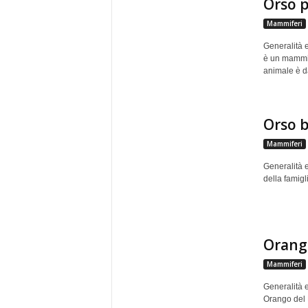
Orso p
Mammiferi
Generalità 
è un mammif
animale è d
Orso 
Mammiferi
Generalità e
della famigl
Orang
Mammiferi
Generalità 
Orango del 