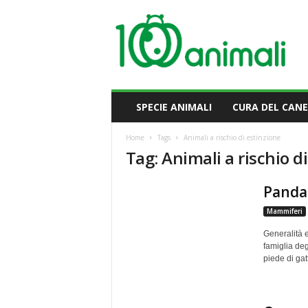
M
i
l
l
e
A
n
SPECIE ANIMALI
CURA DEL CANE
i
m
Home
Tags
Animali a rischio di estinzione
a
Tag: Animali a rischio d
l
i
Panda
Mammiferi
Generalità 
famiglia deg
piede di gat