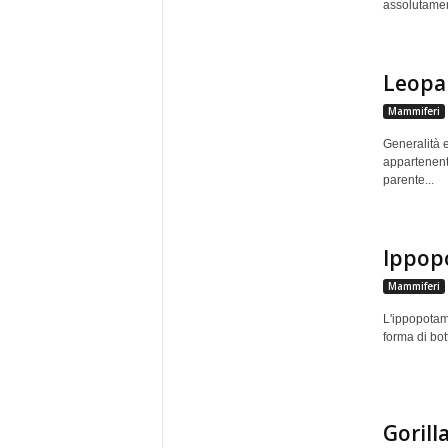
assolutament
Leopar
Mammiferi
Generalità e
appartenent
parente...
Ippop
Mammiferi
L'ippopotam
forma di bott
Gorill