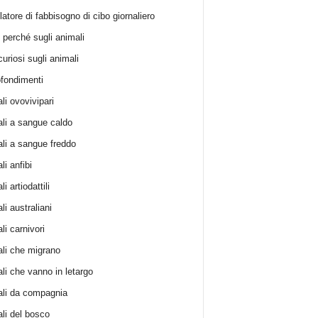
atore di fabbisogno di cibo giornaliero
i perché sugli animali
curiosi sugli animali
fondimenti
li ovovivipari
li a sangue caldo
li a sangue freddo
i anfibi
i artiodattili
i australiani
li carnivori
li che migrano
li che vanno in letargo
li da compagnia
li del bosco