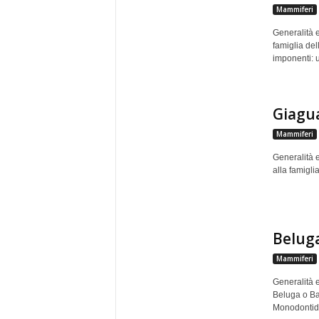
Mammiferi
Generalità e
famiglia de
imponenti: 
Giagu
Mammiferi
Generalità 
alla famigli
Belug
Mammiferi
Generalità 
Beluga o Ba
Monodontidi.