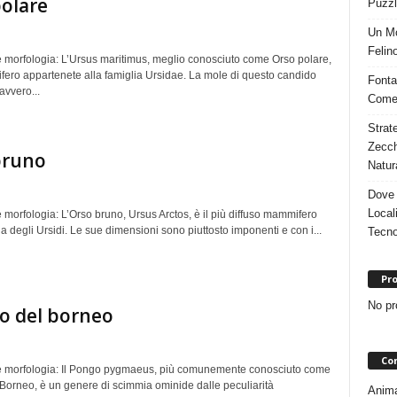
olare
Puzzl
Un Mo
Felino
e morfologia: L’Ursus maritimus, meglio conosciuto come Orso polare,
ero appartenete alla famiglia Ursidae. La mole di questo candido
Fonta
avvero...
Come 
Strat
Zecch
bruno
Natur
Dove 
Local
 morfologia: L’Orso bruno, Ursus Arctos, è il più diffuso mammifero
ia degli Ursidi. Le sue dimensioni sono piuttosto imponenti e con i...
Tecno
Pro
No pr
o del borneo
Con
e morfologia: Il Pongo pygmaeus, più comunemente conosciuto come
Borneo, è un genere di scimmia ominide dalle peculiarità
Animal