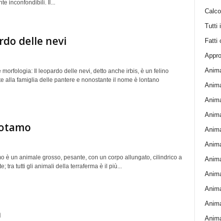
e inconfondibili. Il...
Calcol
Tutti 
do delle nevi
Fatti 
Appro
Anima
 morfologia: Il leopardo delle nevi, detto anche irbis, è un felino
e alla famiglia delle pantere e nonostante il nome è lontano
Anima
Anima
Animal
otamo
Animal
Animal
o è un animale grosso, pesante, con un corpo allungato, cilindrico a
Anima
e; tra tutti gli animali della terraferma è il più...
Anima
Anima
Anima
a
Anima