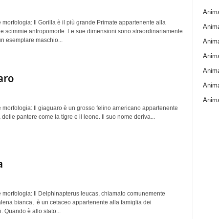
Animal
 morfologia: Il Gorilla è il più grande Primate appartenente alla
Anima
lle scimmie antropomorfe. Le sue dimensioni sono straordinariamente
un esemplare maschio...
Anima
Animal
Anima
aro
Anima
Anima
e morfologia: Il giaguaro è un grosso felino americano appartenente
a delle pantere come la tigre e il leone. Il suo nome deriva...
a
e morfologia: Il Delphinapterus leucas, chiamato comunemente
lena bianca, è un cetaceo appartenente alla famiglia dei
 Quando è allo stato...