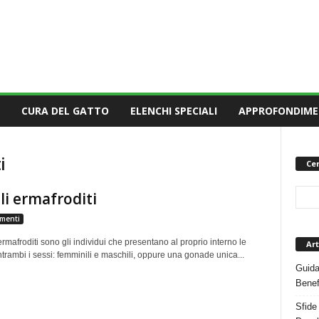
CURA DEL GATTO
ELENCHI SPECIALI
APPROFONDIME
i
Cer
i ermafroditi
menti
ermafroditi sono gli individui che presentano al proprio interno le
Art
trambi i sessi: femminili e maschili, oppure una gonade unica...
Guida
Benef
Sfide