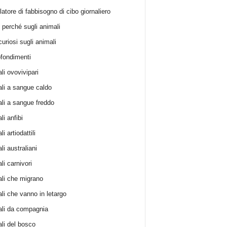
atore di fabbisogno di cibo giornaliero
i perché sugli animali
curiosi sugli animali
fondimenti
li ovovivipari
li a sangue caldo
li a sangue freddo
i anfibi
i artiodattili
i australiani
li carnivori
li che migrano
li che vanno in letargo
li da compagnia
li del bosco