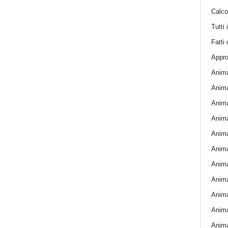
Calcol
Tutti 
Fatti 
Appro
Anima
Anima
Anima
Animal
Animal
Animal
Anima
Anima
Anima
Anima
Anima