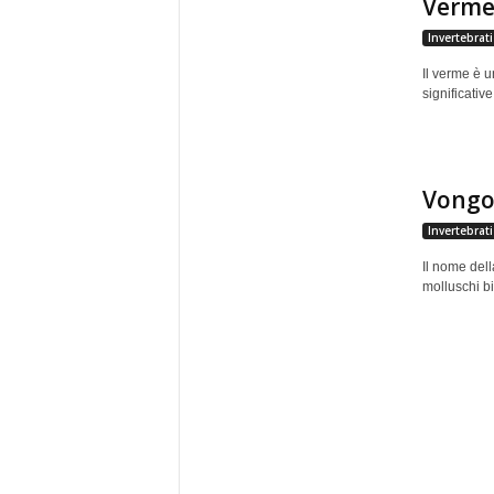
Verm
Invertebrati
Il verme è u
significativ
Vongo
Invertebrati
Il nome dell
molluschi bi