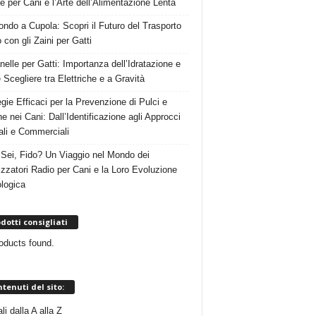
e per Cani e l’Arte dell’Alimentazione Lenta
ndo a Cupola: Scopri il Futuro del Trasporto
 con gli Zaini per Gatti
nelle per Gatti: Importanza dell’Idratazione e
Scegliere tra Elettriche e a Gravità
egie Efficaci per la Prevenzione di Pulci e
e nei Cani: Dall’Identificazione agli Approcci
ali e Commerciali
Sei, Fido? Un Viaggio nel Mondo dei
izzatori Radio per Cani e la Loro Evoluzione
logica
dotti consigliati
oducts found.
tenuti del sito:
i dalla A alla Z