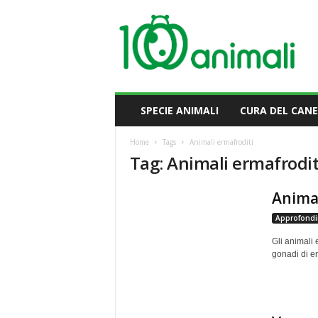
M
i
l
l
e
A
n
SPECIE ANIMALI
CURA DEL CANE
i
m
Home
Tags
Animali ermafroditi
a
Tag: Animali ermafrodit
l
i
Animal
Approfondi
Gli animali 
gonadi di en