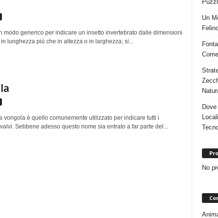
e
Puzzl
Un Mo
Felino
n modo generico per indicare un insetto invertebrato dalle dimensioni
e in lunghezza più che in altezza o in larghezza; si...
Fonta
Come 
Strat
Zecch
la
Natur
Dove 
Local
a vongola è quello comunemente utilizzato per indicare tutti i
valvi. Sebbene adesso questo nome sia entrato a far parte del...
Tecno
Pro
No pr
Con
Animal