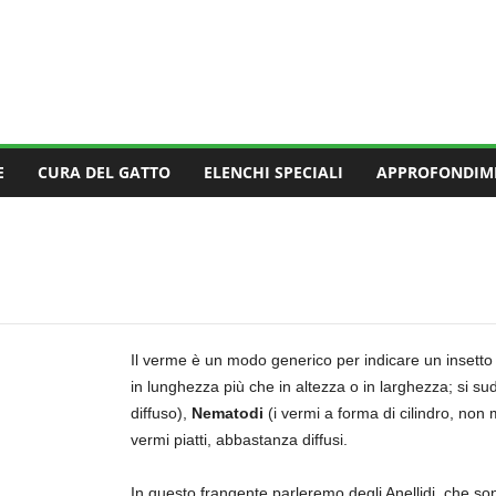
E
CURA DEL GATTO
ELENCHI SPECIALI
APPROFONDIM
Il verme è un modo generico per indicare un insetto i
in lunghezza più che in altezza o in larghezza; si su
diffuso),
Nematodi
(i vermi a forma di cilindro, non m
vermi piatti, abbastanza diffusi.
In questo frangente parleremo degli Anellidi, che so