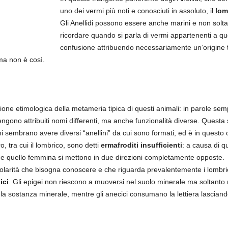
uno dei vermi più noti e conosciuti in assoluto, il
lom
Gli Anellidi possono essere anche marini e non solt
ricordare quando si parla di vermi appartenenti a que
confusione attribuendo necessariamente un’origine te
ma non è così.
izione etimologica della metameria tipica di questi animali: in parole sem
 vengono attribuiti nomi differenti, ma anche funzionalità diverse. Ques
ermi sembrano avere diversi “anellini” da cui sono formati, ed è in quest
ro, tra cui il lombrico, sono detti
ermafroditi insufficienti
: a causa di q
o e quello femmina si mettono in due direzioni completamente opposte.
icolarità che bisogna conoscere e che riguarda prevalentemente i lombric
ici
. Gli epigei non riescono a muoversi nel suolo minerale ma soltanto n
 sostanza minerale, mentre gli anecici consumano la lettiera lasciando