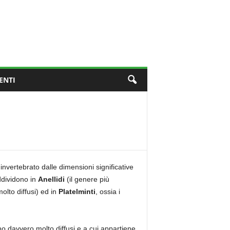
ENTI
nvertebrato dalle dimensioni significative
ddividono in
Anellidi
(il genere più
olto diffusi) ed in
Platelminti
, ossia i
no davvero molto diffusi e a cui appartiene