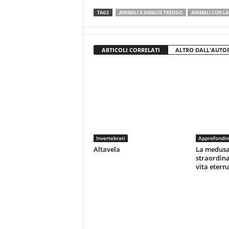
TAGS
ANIMALI A SANGUE FREDDO
ANIMALI CON LA
ARTICOLI CORRELATI
ALTRO DALL'AUTO
Invertebrati
Approfondi
Altavela
La medusa
straordina
vita etern