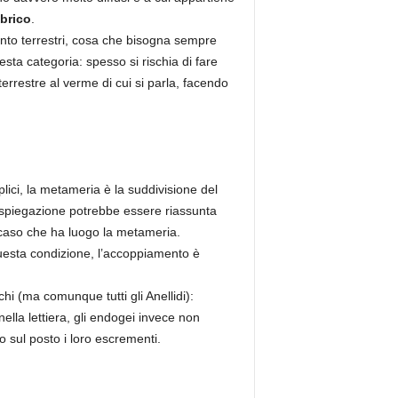
brico
.
anto terrestri, cosa che bisogna sempre
sta categoria: spesso si rischia di fare
rrestre al verme di cui si parla, facendo
plici, la metameria è la suddivisione del
ta spiegazione potrebbe essere riassunta
o caso che ha luogo la metameria.
uesta condizione, l’accoppiamento è
hi (ma comunque tutti gli Anellidi):
ella lettiera, gli endogei invece non
 sul posto i loro escrementi.