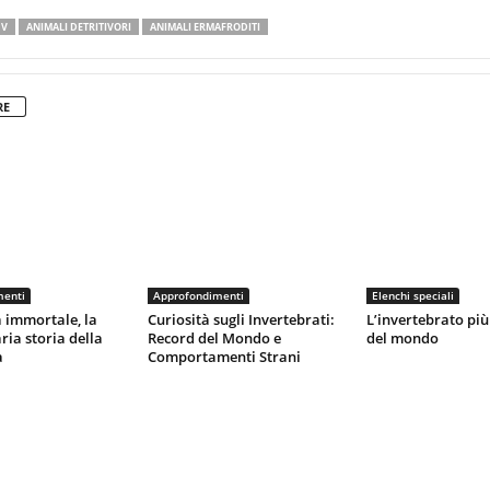
 V
ANIMALI DETRITIVORI
ANIMALI ERMAFRODITI
RE
menti
Approfondimenti
Elenchi speciali
 immortale, la
Curiosità sugli Invertebrati:
L’invertebrato pi
ria storia della
Record del Mondo e
del mondo
a
Comportamenti Strani