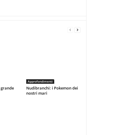
Approfondimenti
ù grande
Nudibranchi: i Pokemon dei
nostri mari