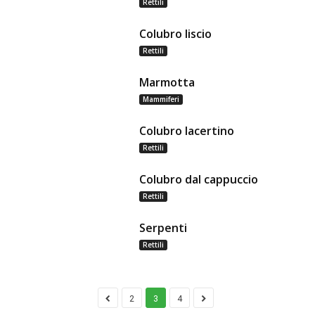
Rettili
Colubro liscio
Rettili
Marmotta
Mammiferi
Colubro lacertino
Rettili
Colubro dal cappuccio
Rettili
Serpenti
Rettili
2
3
4