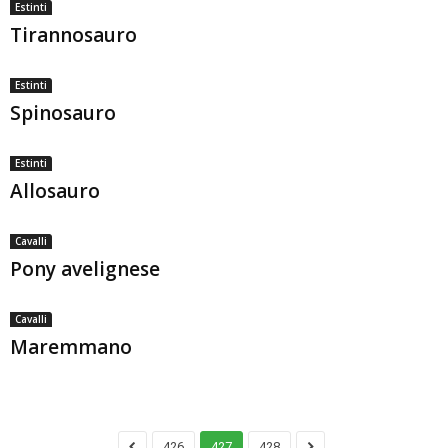
Estinti
Tirannosauro
Estinti
Spinosauro
Estinti
Allosauro
Cavalli
Pony avelignese
Cavalli
Maremmano
426
427
428