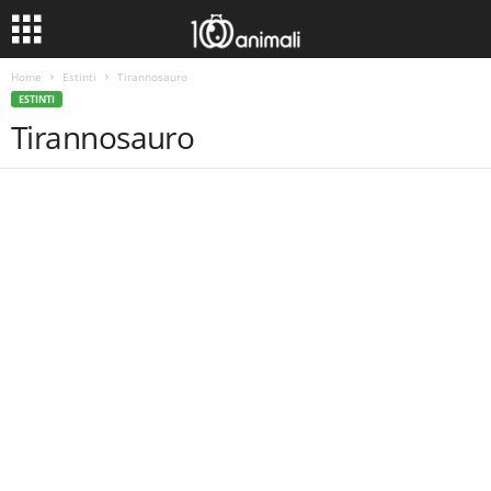
Home
Estinti
Tirannosauro
ESTINTI
Tirannosauro