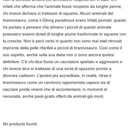
infatti che afferma che l’animale fosse ricoperto da lunghe penne,
chi invece dichiara si trattasse di squame. Alcuni antenati del
tirannosauro, come il Dilong paradoxus erano infatti piumati, questo
ha portato a pensare che almeno i piccoli di questo animale
potessero essere dotati di lunghe piume trasformate in squame con
la crescita. Non è però certo in quanto non sono mai stati ritrovati
impronte della pelle riferibili a piccoli di tirannosauro. Così come il
suo aspetto, anche sulla sua dieta non ci sono ancora ipotesi
definitive. C’è chi dice fosse un cacciatore spietato e aggressivo e
chi invece dice si trattasse di una sorta di spazzino pronto a
divorare cadaveri. L’ipotesi più accreditata, in realtà, ritrae il
tirannosauro come un carnivoro opportunista capace sia di
cacciare prede viventi che di accontentarsi, in momenti di
necessità, anche pasti gratis offerti da animali già morti.
No products found.