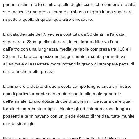
pneumatiche, molto simili a quelle degli uccelli, che conferivano alle
sue mascelle una presa potente e robusta di gran lunga superiore
rispetto a quella di qualunque altro dinosauro.
L’arcata dentale del
T. rex
era costituta da 30 denti nell’arcata
superiore e 28 in quella inferiore, la cui forma differiva l’uno
dall’altro con una lunghezza media variabile compresa tra i 10 e i
30 cm. La loro composizione leggermente arcuata permetteva
all’animale di assestare morsi potenti in grado di strappare pezzi di
carne anche molto grossi.
L’animale era dotato di due piccole zampe lunghe circa un metro,
quindi particolarmente contenute rispetto alla mole generale
dell’animale. Erano dotate di due dita prensili, ciascuna delle quali
fornita di un robusto artiglio. Mentre gli arti inferiori erano lunghi e
possenti e terminavano con un piede dotato di tre dita, tutte munite
di robusti artigli.
Non si conosce ancora con precisione l’aspetto del
T. Rex
. C’è