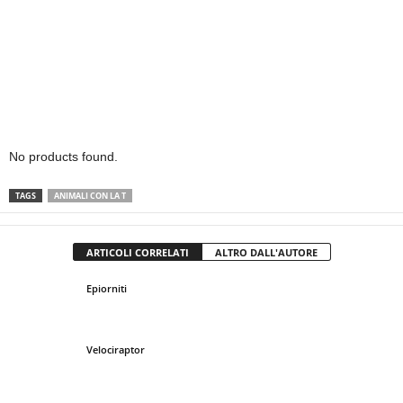
No products found.
TAGS
ANIMALI CON LA T
ARTICOLI CORRELATI
ALTRO DALL'AUTORE
Epiorniti
Velociraptor