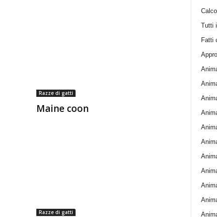
Calcol
Tutti 
Fatti 
Appro
Anima
Anima
Razze di gatti
Anima
Maine coon
Animal
Animal
Animal
Anima
Anima
Anima
Anima
Razze di gatti
Anima