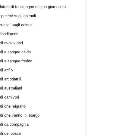
atore di fabbisogno di cibo giornaliero
i perché sugli animali
curiosi sugli animali
fondimenti
li ovovivipari
li a sangue caldo
li a sangue freddo
i anfibi
i artiodattili
i australiani
li carnivori
li che migrano
li che vanno in letargo
li da compagnia
li del bosco