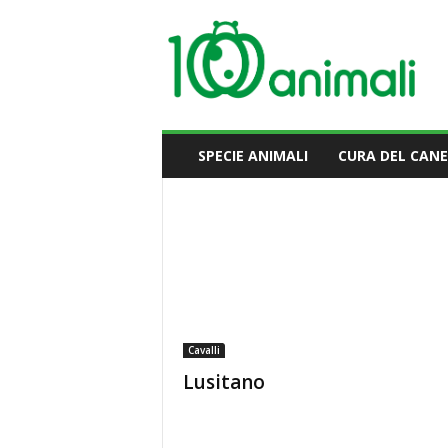
M
i
l
l
e
A
n
i
m
a
l
SPECIE ANIMALI
CURA DEL CANE
i
Cavalli
Lusitano