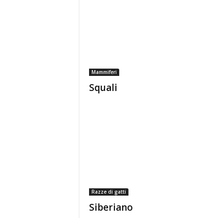
Mammiferi
Squali
Razze di gatti
Siberiano