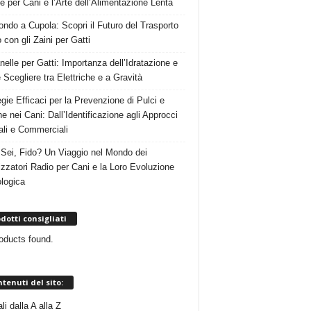
e per Cani e l’Arte dell’Alimentazione Lenta
ndo a Cupola: Scopri il Futuro del Trasporto
 con gli Zaini per Gatti
nelle per Gatti: Importanza dell’Idratazione e
Scegliere tra Elettriche e a Gravità
egie Efficaci per la Prevenzione di Pulci e
e nei Cani: Dall’Identificazione agli Approcci
ali e Commerciali
Sei, Fido? Un Viaggio nel Mondo dei
izzatori Radio per Cani e la Loro Evoluzione
logica
dotti consigliati
oducts found.
tenuti del sito:
i dalla A alla Z