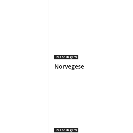
Razze di gatti
Norvegese
Razze di gatti