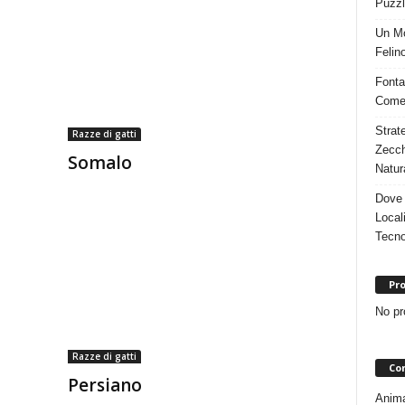
Puzzl
Un Mo
Felino
Fonta
Come 
Strat
Razze di gatti
Zecch
Somalo
Natur
Dove 
Local
Tecno
Pro
No pr
Razze di gatti
Con
Persiano
Animal