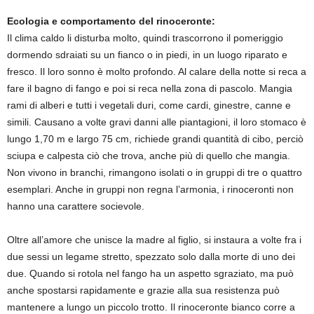
Ecologia e comportamento del rinoceronte:
Il clima caldo li disturba molto, quindi trascorrono il pomeriggio
dormendo sdraiati su un fianco o in piedi, in un luogo riparato e
fresco. Il loro sonno è molto profondo. Al calare della notte si reca a
fare il bagno di fango e poi si reca nella zona di pascolo. Mangia
rami di alberi e tutti i vegetali duri, come cardi, ginestre, canne e
simili. Causano a volte gravi danni alle piantagioni, il loro stomaco è
lungo 1,70 m e largo 75 cm, richiede grandi quantità di cibo, perciò
sciupa e calpesta ciò che trova, anche più di quello che mangia.
Non vivono in branchi, rimangono isolati o in gruppi di tre o quattro
esemplari. Anche in gruppi non regna l’armonia, i rinoceronti non
hanno una carattere socievole.
Oltre all’amore che unisce la madre al figlio, si instaura a volte fra i
due sessi un legame stretto, spezzato solo dalla morte di uno dei
due. Quando si rotola nel fango ha un aspetto sgraziato, ma può
anche spostarsi rapidamente e grazie alla sua resistenza può
mantenere a lungo un piccolo trotto. Il rinoceronte bianco corre a