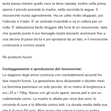
testa bassa mentre quello nero la tiene rialzata; inoltre nella prima
specie il piccolo precede la madre, nella seconda la segue. Il
rinoceronte nuota agevolmente. Ha un udito molto viluppato, poi
l’odorato e il tatto. E’ un animale irrascibile e va in collera per un
nulla. E’ abbastanza facile sfuggire alla furia di un rinoceronte, dato
che quando punta il suo bersaglio basta lasciarlo avvicinare fino a
una decina di passi da lui e poi spostarsi da un lato, e il rinoceronte
continuerà a correre avanti.
No products found.
Corteggiamento e iproduzione del rinoceronte:
La stagione degli amori comincia con combattimenti accaniti fra
due maschi furiosi. La gestazione dura diciassette o diciotto mesi.
La femmina partorisce un solo piccolo, di un metro di lunghezza e
tra i 25 e i 70kg. Nasce con gli occhi aperti, senza peli e con un
rudimentale corno. La madre lo allatta per circa due anni, lo
circonda di cure e lo difenda contro tutti. La durata media della sua
vita è di circa 50 anni. Man mano che cresce il corno si inclina