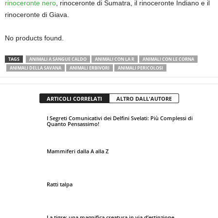
rinoceronte nero
, rinoceronte di Sumatra, il rinoceronte Indiano e il
rinoceronte di Giava.
No products found.
TAGS
ANIMALI A SANGUE CALDO
ANIMALI CON LA R
ANIMALI CON LE CORNA
ANIMALI DELLA SAVANA
ANIMALI ERBIVORI
ANIMALI PERICOLOSI
ARTICOLI CORRELATI
ALTRO DALL'AUTORE
I Segreti Comunicativi dei Delfini Svelati: Più Complessi di
Quanto Pensassimo!
Mammiferi dalla A alla Z
Ratti talpa
La tigre: una magnifica creatura in via d’estinzione