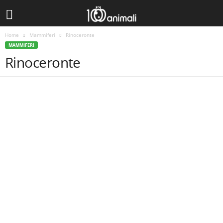
Home
Mammiferi
Rinoceronte
MAMMIFERI
Rinoceronte