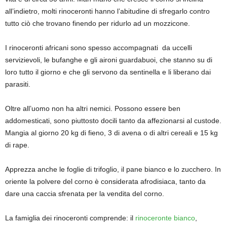
all’indietro, molti rinoceronti hanno l’abitudine di sfregarlo contro
tutto ciò che trovano finendo per ridurlo ad un mozzicone.
I rinoceronti africani sono spesso accompagnati da uccelli
servizievoli, le bufanghe e gli aironi guardabuoi, che stanno su di
loro tutto il giorno e che gli servono da sentinella e li liberano dai
parasiti.
Oltre all’uomo non ha altri nemici. Possono essere ben
addomesticati, sono piuttosto docili tanto da affezionarsi al custode.
Mangia al giorno 20 kg di fieno, 3 di avena o di altri cereali e 15 kg
di rape.
Apprezza anche le foglie di trifoglio, il pane bianco e lo zucchero. In
oriente la polvere del corno è considerata afrodisiaca, tanto da
dare una caccia sfrenata per la vendita del corno.
La famiglia dei rinoceronti comprende: il
rinoceronte bianco
,