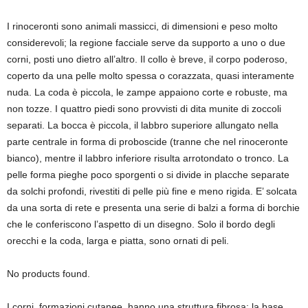
I rinoceronti sono animali massicci, di dimensioni e peso molto
considerevoli; la regione facciale serve da supporto a uno o due
corni, posti uno dietro all’altro. Il collo è breve, il corpo poderoso,
coperto da una pelle molto spessa o corazzata, quasi interamente
nuda. La coda è piccola, le zampe appaiono corte e robuste, ma
non tozze. I quattro piedi sono provvisti di dita munite di zoccoli
separati. La bocca è piccola, il labbro superiore allungato nella
parte centrale in forma di proboscide (tranne che nel rinoceronte
bianco), mentre il labbro inferiore risulta arrotondato o tronco. La
pelle forma pieghe poco sporgenti o si divide in placche separate
da solchi profondi, rivestiti di pelle più fine e meno rigida. E’ solcata
da una sorta di rete e presenta una serie di balzi a forma di borchie
che le conferiscono l’aspetto di un disegno. Solo il bordo degli
orecchi e la coda, larga e piatta, sono ornati di peli.
No products found.
I corni, formazioni cutanee, hanno una struttura fibrosa; la base,