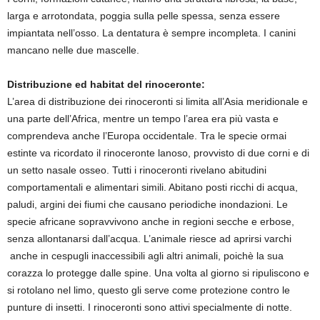
larga e arrotondata, poggia sulla pelle spessa, senza essere
impiantata nell’osso. La dentatura è sempre incompleta. I canini
mancano nelle due mascelle.
Distribuzione ed habitat del rinoceronte
:
L’area di distribuzione dei rinoceronti si limita all’Asia meridionale e
una parte dell’Africa, mentre un tempo l’area era più vasta e
comprendeva anche l’Europa occidentale. Tra le specie ormai
estinte va ricordato il rinoceronte lanoso, provvisto di due corni e di
un setto nasale osseo. Tutti i rinoceronti rivelano abitudini
comportamentali e alimentari simili. Abitano posti ricchi di acqua,
paludi, argini dei fiumi che causano periodiche inondazioni. Le
specie africane sopravvivono anche in regioni secche e erbose,
senza allontanarsi dall’acqua. L’animale riesce ad aprirsi varchi
anche in cespugli inaccessibili agli altri animali, poichè la sua
corazza lo protegge dalle spine. Una volta al giorno si ripuliscono e
si rotolano nel limo, questo gli serve come protezione contro le
punture di insetti. I rinoceronti sono attivi specialmente di notte.