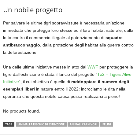
Un nobile progetto
Per salvare le ultime tigri sopravvissute è necessaria un’azione
immediata che protegga loro stesse ed il loro habitat naturale; dalla
lotta contro il commercio illegale al potenziamento di
squadre
antibracconaggio
, dalla protezione degli habitat alla guerra contro
la deforestazione.
Una delle ultime iniziative messe in atto dal
WWF
per proteggere la
tigre dall’estinzione è stata il lancio del progetto “
Tx2 – Tigers Alive
Initiative
“, il cui obiettivo è quello di
raddoppiare il numero degli
esemplari liberi
in natura entro il 2022: incrociamo le dita nella
speranza che questa nobile causa possa realizzarsi a pieno!
No products found.
TAGS
ANIMALI A RISCHIO DI ESTINZIONE
ANIMALI CARNIVORI
FELINI