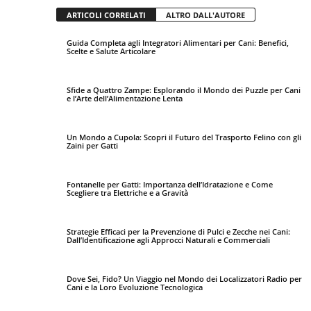
ARTICOLI CORRELATI
ALTRO DALL'AUTORE
Guida Completa agli Integratori Alimentari per Cani: Benefici,
Scelte e Salute Articolare
Sfide a Quattro Zampe: Esplorando il Mondo dei Puzzle per Cani
e l’Arte dell’Alimentazione Lenta
Un Mondo a Cupola: Scopri il Futuro del Trasporto Felino con gli
Zaini per Gatti
Fontanelle per Gatti: Importanza dell’Idratazione e Come
Scegliere tra Elettriche e a Gravità
Strategie Efficaci per la Prevenzione di Pulci e Zecche nei Cani:
Dall’Identificazione agli Approcci Naturali e Commerciali
Dove Sei, Fido? Un Viaggio nel Mondo dei Localizzatori Radio per
Cani e la Loro Evoluzione Tecnologica