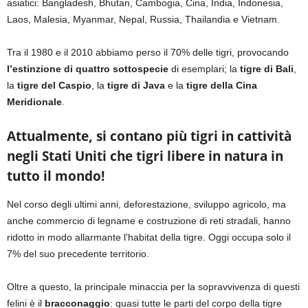
asiatici: Bangladesh, Bhutan, Cambogia, Cina, India, Indonesia,
Laos, Malesia, Myanmar, Nepal, Russia, Thailandia e Vietnam.
Tra il 1980 e il 2010 abbiamo perso il 70% delle tigri, provocando
l’estinzione di quattro sottospecie
di esemplari; la
tigre di Bali
,
la
tigre del Caspio
, la
tigre di Java
e la
tigre della Cina
Meridionale
.
Attualmente, si contano più tigri in cattività
negli Stati Uniti che tigri libere in natura in
tutto il mondo!
Nel corso degli ultimi anni, deforestazione, sviluppo agricolo, ma
anche commercio di legname e costruzione di reti stradali, hanno
ridotto in modo allarmante l’habitat della tigre. Oggi occupa solo il
7% del suo precedente territorio.
Oltre a questo, la principale minaccia per la sopravvivenza di questi
felini è il
bracconaggio
: quasi tutte le parti del corpo della tigre