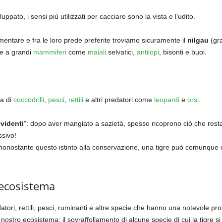
luppato, i sensi più utilizzati per cacciare sono la vista e l’udito.
imentare e fra le loro prede preferite troviamo sicuramente il
nilgau
(gra
he a grandi
mammiferi
come
maiali
selvatici,
antilopi
, bisonti e buoi.
ia di
coccodrilli
,
pesci
,
rettili
e altri predatori come
leopardi
e
orsi
.
evidenti
”: dopo aver mangiato a sazietà, spesso ricoprono ciò che rest
ssivo!
nonostante questo istinto alla conservazione, una tigre può comunqu
l’ecosistema
atori, rettili, pesci, ruminanti e altre specie che hanno una notevole proli
 nostro ecosistema: il sovraffollamento di alcune specie di cui la tigre si