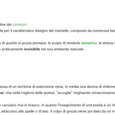
dine dei
carnivori
.
ile per il caratteristico disegno del mantello, composto da numerose fasc
o di quanto si possa pensare, lo scopo di renderla
mimetica
: le strisc
le praticamente
invisibile
nel suo ambiente naturale.
essa di un territorio di estensione varia, in media una decina di chilome
nei
, che nella migliore delle ipotesi, “accoglie” ringhiando minacciosame
non cacciano mai in branco, in quanto l’inseguimento di una preda è un rit
 attaccano alle spalle o di lato. Il colpo di grazia viene poi dato da un mo