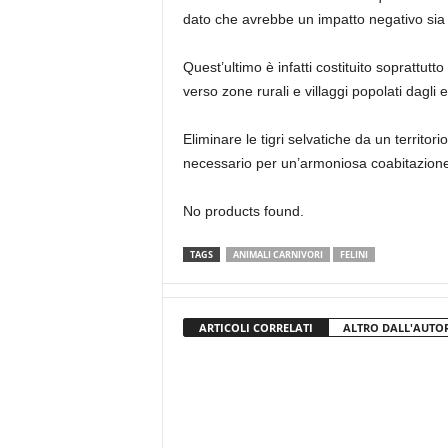
dato che avrebbe un impatto negativo sia
Quest’ultimo è infatti costituito soprattutt
verso zone rurali e villaggi popolati dagli
Eliminare le tigri selvatiche da un territo
necessario per un’armoniosa coabitazione di
No products found.
TAGS
ANIMALI CARNIVORI
FELINI
ARTICOLI CORRELATI
ALTRO DALL'AUTO