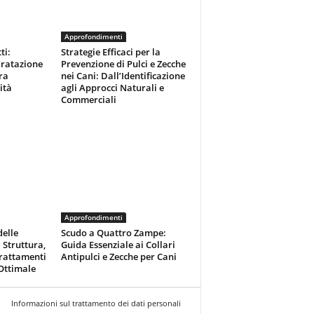
Approfondimenti
ti:
Strategie Efficaci per la
dratazione
Prevenzione di Pulci e Zecche
ra
nei Cani: Dall’Identificazione
ità
agli Approcci Naturali e
Commerciali
Approfondimenti
delle
Scudo a Quattro Zampe:
 Struttura,
Guida Essenziale ai Collari
Trattamenti
Antipulci e Zecche per Cani
Ottimale
Informazioni sul trattamento dei dati personali