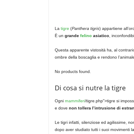
La
tigre
(
Panthera tigris
) appartiene all’or
È un
grande
felino
asiatico
, inconfondib
Questa apparente vistosità ha, al contrari
ombre della boscaglia e rendono l’anima
No products found.
Di cosa si nutre la tigre
Ogni
mammiferi
/tigre.php">tigre si imposs
e dove
non tollera l’intrusione di estra
Le tigri infatti, silenziose ed agilissime, 
dopo aver studiato tutti i suoi movimenti la