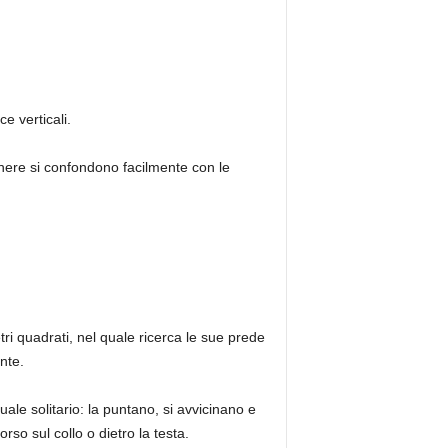
e verticali.
e nere si confondono facilmente con le
tri quadrati, nel quale ricerca le sue prede
nte.
uale solitario: la puntano, si avvicinano e
rso sul collo o dietro la testa.