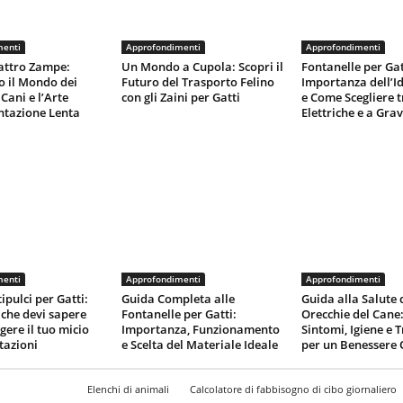
menti
Approfondimenti
Approfondimenti
attro Zampe:
Un Mondo a Cupola: Scopri il
Fontanelle per Gat
o il Mondo dei
Futuro del Trasporto Felino
Importanza dell’I
Cani e l’Arte
con gli Zaini per Gatti
e Come Scegliere t
ntazione Lenta
Elettriche e a Grav
menti
Approfondimenti
Approfondimenti
ipulci per Gatti:
Guida Completa alle
Guida alla Salute 
 che devi sapere
Fontanelle per Gatti:
Orecchie del Cane:
gere il tuo micio
Importanza, Funzionamento
Sintomi, Igiene e 
tazioni
e Scelta del Materiale Ideale
per un Benessere 
Elenchi di animali
Calcolatore di fabbisogno di cibo giornaliero