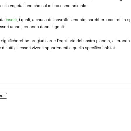
 sulla vegetazione che sul microcosmo animale.
o da
insetti
, i quali, a causa del sovraffollamento, sarebbero costretti a s
 esseri umani, creando danni ingenti.
rio significherebbe pregiudicarne l’equilibrio del nostro pianeta, altera
 tutti gli esseri viventi appartenenti a quello specifico habitat.
RE