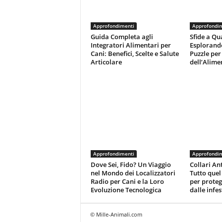
Approfondimenti
Approfondi
Guida Completa agli
Sfide a Qu
Integratori Alimentari per
Esplorand
Cani: Benefici, Scelte e Salute
Puzzle per 
Articolare
dell’Alime
Approfondimenti
Approfondi
Dove Sei, Fido? Un Viaggio
Collari Ant
nel Mondo dei Localizzatori
Tutto quel
Radio per Cani e la Loro
per proteg
Evoluzione Tecnologica
dalle infes
© Mille-Animali.com