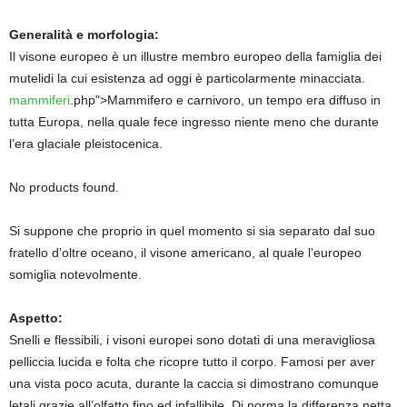
Generalità e morfologia:
Il visone europeo è un illustre membro europeo della famiglia dei
mutelidi la cui esistenza ad oggi è particolarmente minacciata.
mammiferi
.php">Mammifero e carnivoro, un tempo era diffuso in
tutta Europa, nella quale fece ingresso niente meno che durante
l’era glaciale pleistocenica.
No products found.
Si suppone che proprio in quel momento si sia separato dal suo
fratello d’oltre oceano, il visone americano, al quale l’europeo
somiglia notevolmente.
Aspetto:
Snelli e flessibili, i visoni europei sono dotati di una meravigliosa
pelliccia lucida e folta che ricopre tutto il corpo. Famosi per aver
una vista poco acuta, durante la caccia si dimostrano comunque
letali grazie all’olfatto fino ed infallibile. Di norma la differenza netta