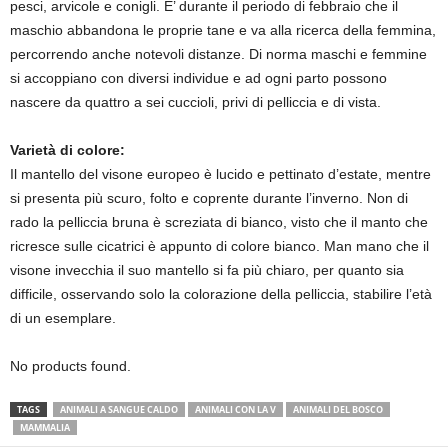
pesci, arvicole e conigli. E’ durante il periodo di febbraio che il
maschio abbandona le proprie tane e va alla ricerca della femmina,
percorrendo anche notevoli distanze. Di norma maschi e femmine
si accoppiano con diversi individue e ad ogni parto possono
nascere da quattro a sei cuccioli, privi di pelliccia e di vista.
Varietà di colore:
Il mantello del visone europeo è lucido e pettinato d’estate, mentre
si presenta più scuro, folto e coprente durante l’inverno. Non di
rado la pelliccia bruna è screziata di bianco, visto che il manto che
ricresce sulle cicatrici è appunto di colore bianco. Man mano che il
visone invecchia il suo mantello si fa più chiaro, per quanto sia
difficile, osservando solo la colorazione della pelliccia, stabilire l’età
di un esemplare.
No products found.
TAGS
ANIMALI A SANGUE CALDO
ANIMALI CON LA V
ANIMALI DEL BOSCO
MAMMALIA