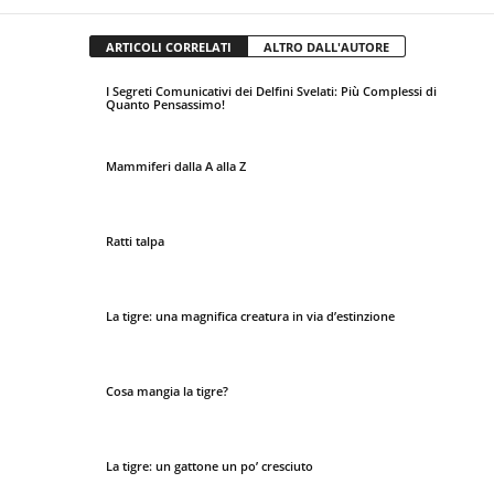
ARTICOLI CORRELATI
ALTRO DALL'AUTORE
I Segreti Comunicativi dei Delfini Svelati: Più Complessi di
Quanto Pensassimo!
Mammiferi dalla A alla Z
Ratti talpa
La tigre: una magnifica creatura in via d’estinzione
Cosa mangia la tigre?
La tigre: un gattone un po’ cresciuto