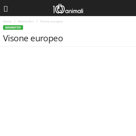
Home
Mammiferi
Visone europeo
MAMMIFERI
Visone europeo