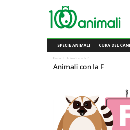
M
i
l
l
e
A
n
SPECIE ANIMALI
CURA DEL CAN
i
m
Home
Animali con la F
a
Animali con la F
l
i