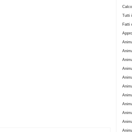
Calcol
Tutti 
Fatti 
Appro
Anima
Anima
Anima
Animal
Animal
Animal
Anima
Anima
Anima
Anima
Anima