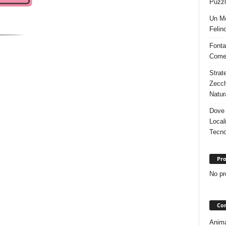
Puzzl
Un Mo
Felino
Fonta
Come 
Strat
Zecch
Natur
Dove 
Local
Tecno
Pro
No pr
Con
Animal