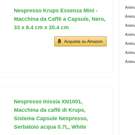
Animal
Nespresso Krups Essenza Mini -
Anima
Macchina da Caffè a Capsule, Nero,
Anima
33 x 8.4 cm x 20.4 cm
Animal
Acquista su Amazon
Anima
Anima
Anima
Nespresso Inissia XN1001,
Macchina da caffè di Krups,
Sistema Capsule Nespresso,
Serbatoio acqua 0.7L, White