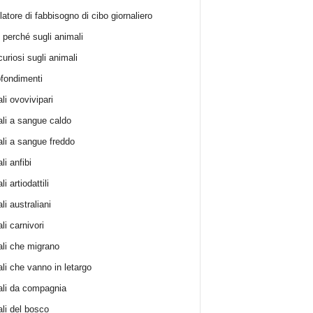
atore di fabbisogno di cibo giornaliero
i perché sugli animali
curiosi sugli animali
fondimenti
li ovovivipari
li a sangue caldo
li a sangue freddo
i anfibi
i artiodattili
i australiani
li carnivori
li che migrano
li che vanno in letargo
li da compagnia
li del bosco