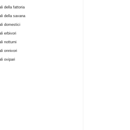
i della fattoria
li della savana
li domestici
i erbivori
li notturni
li onnivori
li ovipari