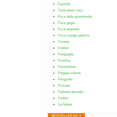
Fasmidi
Fenicottero rosa
Foca della groenlandia
Foca grigia
Foca leopardo
Foca mangia granchi
Focena
Folidoti
Forapaglie
Formica
Formichiere
Fregata minore
Fringuello
Frosone
Fulmaro glacialis
Furetto
La falena
BESTSELLER NO. 1