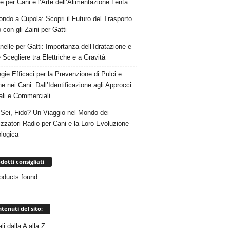
e per Cani e l’Arte dell’Alimentazione Lenta
ndo a Cupola: Scopri il Futuro del Trasporto
 con gli Zaini per Gatti
nelle per Gatti: Importanza dell’Idratazione e
Scegliere tra Elettriche e a Gravità
egie Efficaci per la Prevenzione di Pulci e
e nei Cani: Dall’Identificazione agli Approcci
ali e Commerciali
Sei, Fido? Un Viaggio nel Mondo dei
izzatori Radio per Cani e la Loro Evoluzione
logica
dotti consigliati
oducts found.
tenuti del sito:
i dalla A alla Z