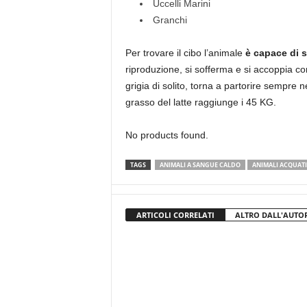
Uccelli Marini
Granchi
Per trovare il cibo l’animale
è capace di s
riproduzione, si sofferma e si accoppia con
grigia di solito, torna a partorire sempre n
grasso del latte raggiunge i 45 KG.
No products found.
TAGS
ANIMALI A SANGUE CALDO
ANIMALI ACQUATI
ARTICOLI CORRELATI
ALTRO DALL'AUTO