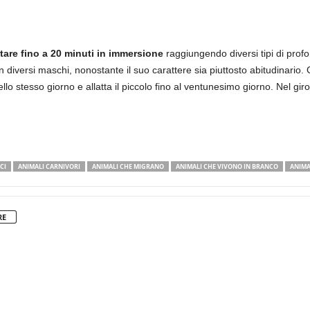
tare fino a 20 minuti in immersione
raggiungendo diversi tipi di profo
 diversi maschi, nonostante il suo carattere sia piuttosto abitudinario.
ello stesso giorno e allatta il piccolo fino al ventunesimo giorno. Nel giro
CI
ANIMALI CARNIVORI
ANIMALI CHE MIGRANO
ANIMALI CHE VIVONO IN BRANCO
ANIMA
RE