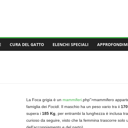
E
CURA DEL GATTO
ELENCHI SPECIALI
APPROFONDIM
La Foca grigia è un
mammiferi
.php">mammifero apparten
famiglia dei
Focidi
. Il maschio ha un peso vario tra ii
170
supera i
185 Kg
, per entrambi la lunghezza è inclusa tr
curioso da seguire, visto che la femmina trascorre solo u
dell’accoppiamento e del parto).