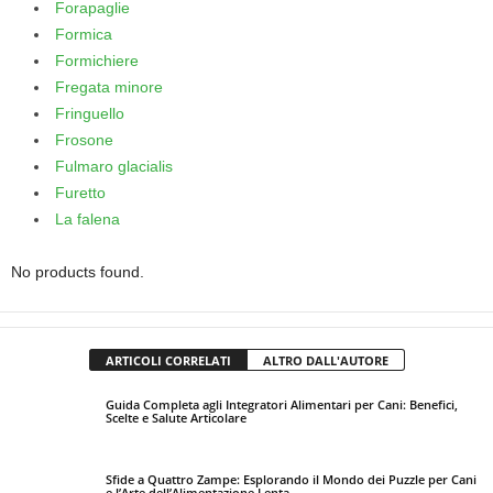
Forapaglie
Formica
Formichiere
Fregata minore
Fringuello
Frosone
Fulmaro glacialis
Furetto
La falena
No products found.
ARTICOLI CORRELATI
ALTRO DALL'AUTORE
Guida Completa agli Integratori Alimentari per Cani: Benefici,
Scelte e Salute Articolare
Sfide a Quattro Zampe: Esplorando il Mondo dei Puzzle per Cani
e l’Arte dell’Alimentazione Lenta