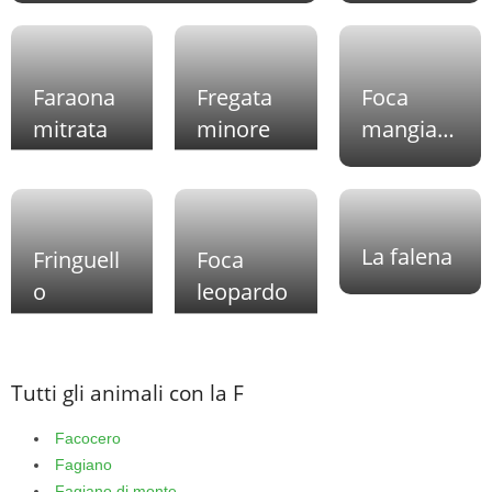
Faraona
Fregata
Foca
mitrata
minore
mangia
granchi
La falena
Fringuell
Foca
o
leopardo
Tutti gli animali con la F
Facocero
Fagiano
Fagiano di monte