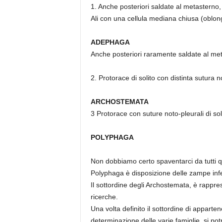
1. Anche posteriori saldate al metasterno, 
Ali con una cellula mediana chiusa (oblo
ADEPHAGA
Anche posteriori raramente saldate al met
2. Protorace di solito con distinta sutura 
ARCHOSTEMATA
3 Protorace con suture noto-pleurali di soli
POLYPHAGA
Non dobbiamo certo spaventarci da tutti qu
Polyphaga è disposizione delle zampe inferi
Il sottordine degli Archostemata, è rappre
ricerche.
Una volta definito il sottordine di appart
determinazione delle varie famiglie, si pot