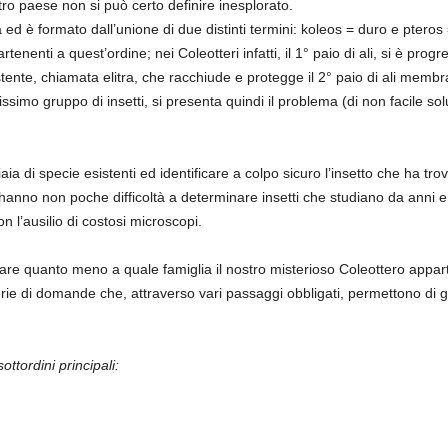
tro paese non si può certo definire inesplorato.
 ed è formato dall’unione di due distinti termini: koleos = duro e pteros 
artenenti a quest’ordine; nei Coleotteri infatti, il 1° paio di ali, si è pro
stente, chiamata elitra, che racchiude e protegge il 2° paio di ali mem
simo gruppo di insetti, si presenta quindi il problema (di non facile solu
iaia di specie esistenti ed identificare a colpo sicuro l’insetto che ha t
i hanno non poche difficoltà a determinare insetti che studiano da anni e 
on l’ausilio di costosi microscopi.
care quanto meno a quale famiglia il nostro misterioso Coleottero apparte
erie di domande che, attraverso vari passaggi obbligati, permettono di g
ottordini principali: