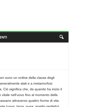
ENTI
teri sono un ordine della classe degli
 generalmente alati e a metamorfosi
. Ciò significa che, da quando ha inizio il
lo vitale nell’uovo fino al momento della
assano attraverso quattro forme di vita
inte (uova, larva, pupa, insetto perfetto).