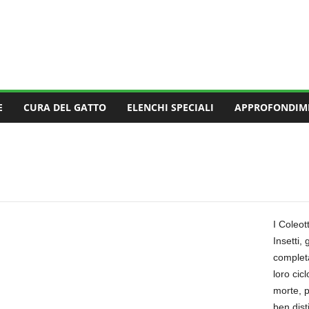
E
CURA DEL GATTO
ELENCHI SPECIALI
APPROFONDIM
I Coleot
Insetti,
completa
loro cic
morte, p
ben dist