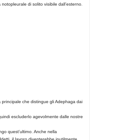
otopleurale di solito visibile dall’esterno.
a principale che distingue gli Adephaga dai
 quindi escluderlo agevolmente dalle nostre
ngo quest’ultimo. Anche nella
detti, il lavoro diventerebbe inutilmente