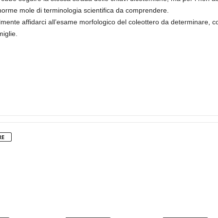
l’enorme mole di terminologia scientifica da comprendere.
ente affidarci all’esame morfologico del coleottero da determinare, c
iglie.
RE