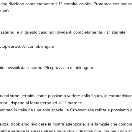
che dividono completamente il 1° sternite visibile. Protorace con sutura n
ngum)
asterno, e in questo caso non dividenti completamente il 1° sternite
notopleurale. Ali con oblongum
to invisibili dall’esterno. Ali sprovviste di oblongum
esti strani termini: come possiamo vedere dalla figura, la caratteristic
ori, rispetto al Metasterno ed al 1° sternite.
sentato in Italia da una sola specie, la Crowsoniella relicta e possiamo
enenza, dobbiamo rivolgere la nostra attenzione, alle famiglie che compo
rebbe seguire la stessa strada delle chiavi dicotomiche, ma per i non ad