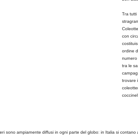
Tra tutti
stragran
Coleotte
con circ
costitui
ordine 
numero di
tra le s
campagna
trovare 
coleotte
coccinel
teri sono ampiamente diffusi in ogni parte del globo: in Italia si contan