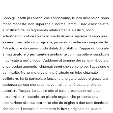
Sono gli Insetti più antichi che conosciamo, le loro dimensioni sono
molto modeste; non superano di norma i
5mm
. Il loro esoscheletro
è costituito da un tegumento relativamente elastico, poco
sclerificato di colore chiaro ricoperto di peli e squame. Il capo può
essere
prognato
od
ipognato
, provvisto di antenne composte da
4-6 articoli e da curiosi occhi dotati di cristallino. l’apparato boccale
è
masticatore
o
pungente-succhiante
con mascelle e mandibole
modificate a mo’ di tubo. L’addome al termine dei sei uritri è dotato
di particolari appendici chiamati
cerci
che servono per l’adesione e
per il salto. Nel primo urosternite è situato un tubo chiamato
colloforo
; ha la particolare funzione di organo adesore grazie alla
sostanza collosa che secerne ventralmente, è usato anche per
assorbire l’acqua. Le specie atte al salto presentano nel terzo
urosternite il retinacolo, un piccolo organo che presenta una
biforcazione alla sua estremità che da origine a due rami denticolati
che hanno il compito di trattenere la
furca
originata dal quarto