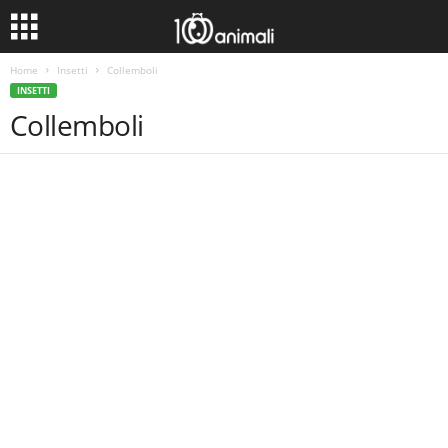
Home
Insetti
Collemboli
INSETTI
Collemboli