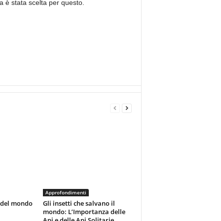
a è stata scelta per questo.
Approfondimenti
ti del mondo
Gli insetti che salvano il
mondo: L’Importanza delle
Api e delle Api Solitarie