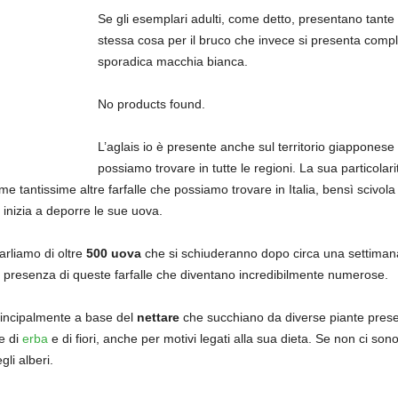
Se gli esemplari adulti, come detto, presentano tante d
stessa cosa per il bruco che invece si presenta comp
sporadica macchia bianca.
No products found.
L’aglais io è presente anche sul territorio giapponese 
possiamo trovare in tutte le regioni. La sua particolari
e tantissime altre farfalle che possiamo trovare in Italia, bensì scivola 
 inizia a deporre le sue uova.
rliamo di oltre
500 uova
che si schiuderanno dopo circa una settimana
 presenza di queste farfalle che diventano incredibilmente numerose.
principalmente a base del
nettare
che succhiano da diverse piante present
e di
erba
e di fiori, anche per motivi legati alla sua dieta. Se non ci son
gli alberi.