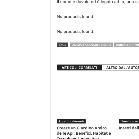
Il nome è dovuto ed è legato ad Io, una sa
No products found.
No products found.
TAGS
ANIMALI A SANGUE FREDDO
ANIMALI CHE M
ARTICOLI CORRELATI
ALTRO DALL'AUTO
Approfondimenti
Elenchi spec
Creare un Giardino Amico
Insetti dal
delle Api: Benefici, Habitat e
Tecnologie Innovative