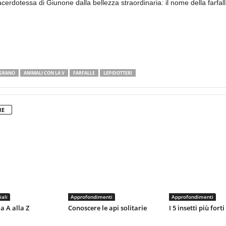
cerdotessa di Giunone dalla bellezza straordinaria: il nome della farfall
IGRANO
ANIMALI CON LA V
FARFALLE
LEPIDOTTERI
RE
iali
Approfondimenti
Approfondimenti
la A alla Z
Conoscere le api solitarie
I 5 insetti più for