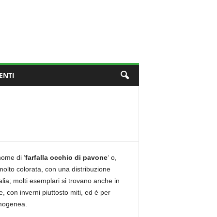
ENTI
nome di ‘
farfalla occhio di pavone
‘ o,
 molto colorata, con una distribuzione
ia; molti esemplari si trovano anche in
e, con inverni piuttosto miti, ed è per
omogenea.