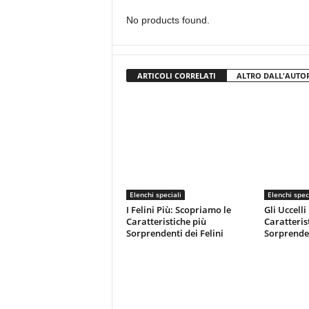
No products found.
ARTICOLI CORRELATI
ALTRO DALL'AUTO
Elenchi speciali
Elenchi spec
I Felini Più: Scopriamo le
Gli Uccelli
Caratteristiche più
Caratteris
Sorprendenti dei Felini
Sorprenden