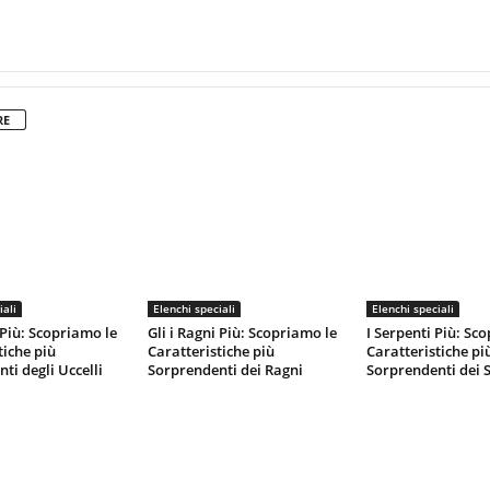
RE
iali
Elenchi speciali
Elenchi speciali
 Più: Scopriamo le
Gli i Ragni Più: Scopriamo le
I Serpenti Più: Sc
tiche più
Caratteristiche più
Caratteristiche pi
ti degli Uccelli
Sorprendenti dei Ragni
Sorprendenti dei 