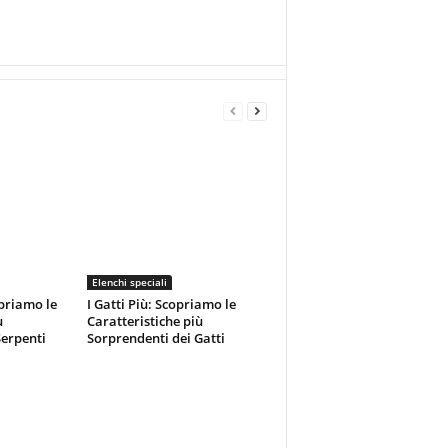
Elenchi speciali
opriamo le
I Gatti Più: Scopriamo le
ù
Caratteristiche più
Serpenti
Sorprendenti dei Gatti