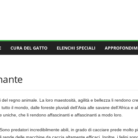
E
CURA DEL GATTO
ELENCHI SPECIALI
APPROFONDIM
inante
nti del regno animale. La loro maestosità, agilità e bellezza li rendono cr
in tutto il mondo, dalle foreste pluviali dell’Asia alle savane dell’Africa 
he uniche, che li rendono affascinanti e affascinanti a modo loro.
tà. Sono predatori incredibilmente abili, in grado di cacciare prede molto p
ende delle macchine da caccia altamente efficaci. Inoltre, i felini sono