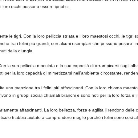
i loro occhi possono essere ipnotici.
nte le tigri. Con la loro pelliccia striata e i loro maestosi occhi, le tigri s
nche tra i felini più grandi, con alcuni esemplari che possono pesare fin
uti della giungla.
 Con la sua pelliccia maculata e la sua capacità di arrampicarsi sugli alb
ti per la loro capacità di mimetizzarsi nell’ambiente circostante, rende
a una menzione tra i felini più affascinanti. Con la loro chioma maestos
 Vivono in gruppi sociali chiamati branchi e sono noti per la loro forza e i
nariamente affascinanti. La loro bellezza, forza e agilità li rendono dell
icolo ti abbia aiutato a comprendere meglio perché i felini sono così aff