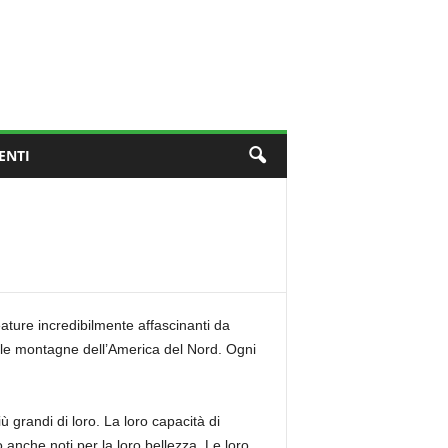
ENTI
eature incredibilmente affascinanti da
e alle montagne dell’America del Nord. Ogni
iù grandi di loro. La loro capacità di
 anche noti per la loro bellezza. Le loro