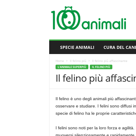
M
i
l
l
e
A
n
SPECIE ANIMALI
CURA DEL CAN
i
m
Home
Il felino più
Il felino più affascinante
a
L'ANIMALE SUPERPIÙ
IL FELINO PIÙ
l
Il felino più affasc
i
Il felino è uno degli animali più affascina
osservare e studiare. I felini sono diffusi 
specie di felino ha le proprie caratteristic
I felini sono noti per la loro forza e agili
muoversi silenziosamente e rapidamente li r