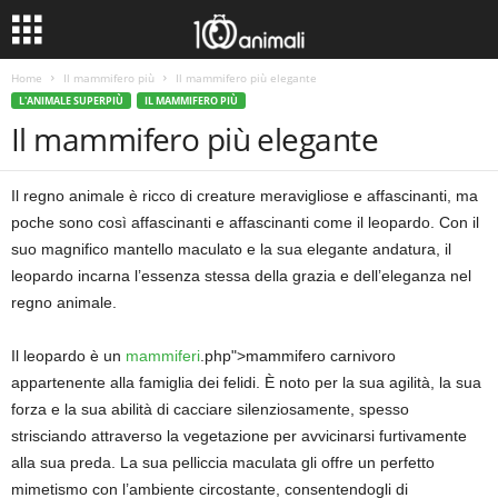
Home
Il mammifero più
Il mammifero più elegante
L'ANIMALE SUPERPIÙ
IL MAMMIFERO PIÙ
Il mammifero più elegante
Il regno animale è ricco di creature meravigliose e affascinanti, ma
poche sono così affascinanti e affascinanti come il leopardo. Con il
suo magnifico mantello maculato e la sua elegante andatura, il
leopardo incarna l’essenza stessa della grazia e dell’eleganza nel
regno animale.
Il leopardo è un
mammiferi
.php">mammifero carnivoro
appartenente alla famiglia dei felidi. È noto per la sua agilità, la sua
forza e la sua abilità di cacciare silenziosamente, spesso
strisciando attraverso la vegetazione per avvicinarsi furtivamente
alla sua preda. La sua pelliccia maculata gli offre un perfetto
mimetismo con l’ambiente circostante, consentendogli di