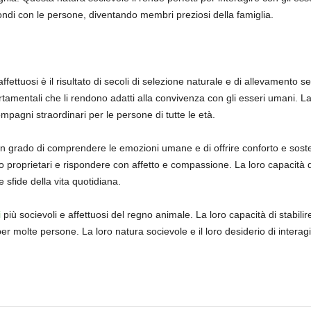
fondi con le persone, diventando membri preziosi della famiglia.
ffettuosi è il risultato di secoli di selezione naturale e di allevamento se
rtamentali che li rendono adatti alla convivenza con gli esseri umani. La 
ompagni straordinari per le persone di tutte le età.
 in grado di comprendere le emozioni umane e di offrire conforto e soste
ro proprietari e rispondere con affetto e compassione. La loro capacità 
e sfide della vita quotidiana.
i
più socievoli e affettuosi del regno animale. La loro capacità di stabilir
 molte persone. La loro natura socievole e il loro desiderio di interagire