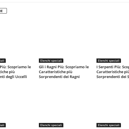
RE
iali
Elenchi speciali
Elenchi speciali
 Più: Scopriamo le
Gli i Ragni Più: Scopriamo le
I Serpenti Più: Sc
tiche più
Caratteristiche più
Caratteristiche pi
ti degli Uccelli
Sorprendenti dei Ragni
Sorprendenti dei 
iali
Elenchi speciali
Elenchi speciali