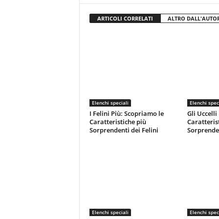
ARTICOLI CORRELATI
ALTRO DALL'AUTO
Elenchi speciali
Elenchi spec
I Felini Più: Scopriamo le
Gli Uccelli
Caratteristiche più
Caratteris
Sorprendenti dei Felini
Sorprenden
Elenchi speciali
Elenchi spec