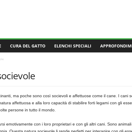
E
CURA DEL GATTO
ELENCHI SPECIALI
APPROFONDIM
ole
socievole
inanti, ma poche sono così socievoli e affettuose come il cane. I cani so
atura affettuosa e alla loro capacità di stabilire forti legami con gli ess
molte persone in tutto il mondo.
garsi emotivamente con i loro proprietari e con gli altri cani. Sono anim
ia. Questa natura socievole li rende perfetti per interagire con gli esse