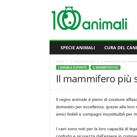
M
i
l
l
e
A
n
SPECIE ANIMALI
CURA DEL CAN
i
m
Home
Il mammifero più
Il mammifero più sociev
a
L'ANIMALE SUPERPIÙ
IL MAMMIFERO PIÙ
l
Il mammifero più 
i
Il regno animale è pieno di creature affasc
domestici per eccellenza, grazie alla loro n
amici fedeli e compagni insostituibili per 
I cani sono noti per la loro capacità di le
conforto e sicurezza dall’essere in compagn