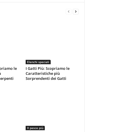
Elenchi speciali
opriamo le
I Gatti Più: Scopriamo le
ù
Caratteristiche più
Serpenti
Sorprendenti dei Gatti
Il pesce più