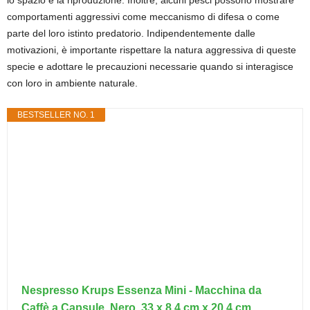
lo spazio e la riproduzione. Inoltre, alcuni pesci possono mostrare
comportamenti aggressivi come meccanismo di difesa o come
parte del loro istinto predatorio. Indipendentemente dalle
motivazioni, è importante rispettare la natura aggressiva di queste
specie e adottare le precauzioni necessarie quando si interagisce
con loro in ambiente naturale.
BESTSELLER NO. 1
Nespresso Krups Essenza Mini - Macchina da
Caffè a Capsule, Nero, 33 x 8.4 cm x 20.4 cm