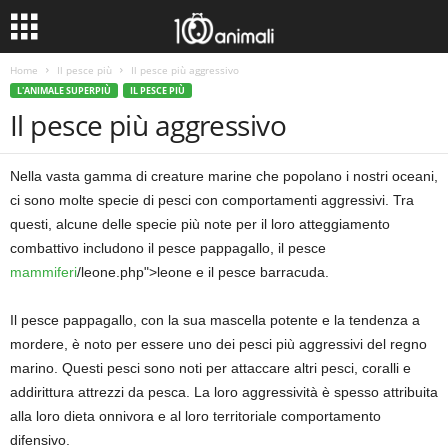
Home
Il pesce più
Il pesce più aggressivo
L'ANIMALE SUPERPIÙ
IL PESCE PIÙ
Il pesce più aggressivo
Nella vasta gamma di creature marine che popolano i nostri oceani,
ci sono molte specie di pesci con comportamenti aggressivi. Tra
questi, alcune delle specie più note per il loro atteggiamento
combattivo includono il pesce pappagallo, il pesce
mammiferi
/leone.php">leone e il pesce barracuda.
Il pesce pappagallo, con la sua mascella potente e la tendenza a
mordere, è noto per essere uno dei pesci più aggressivi del regno
marino. Questi pesci sono noti per attaccare altri pesci, coralli e
addirittura attrezzi da pesca. La loro aggressività è spesso attribuita
alla loro dieta onnivora e al loro territoriale comportamento
difensivo.