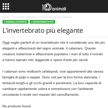
Home
L'animale superpiù
L’invertebrato più elegante
L'ANIMALE SUPERPIÙ
L'INVERTEBRATO PIÙ
L’invertebrato più elegante
Oggi voglio parlarti di un invertebrato che è considerato uno dei più
eleganti e affascinanti del regno animale: il calamaro. Queste
creature misteriose e affascinanti popolano i mari di tutto il mondo
e hanno ispirato miti, leggende e opere d’arte per secoli.
I calamari sono molluschi cefalopodi, cioè appartenenti alla stessa
famiglia di polpi e seppie. Sono noti per la loro forma slanciata, i
tentacoli lunghi e gli occhi grandi e penetranti. La loro capacità di
cambiare rapidamente colore e mimetizzarsi con l’ambiente
circostante li rende veri maestri del camuffamento.
No products found.