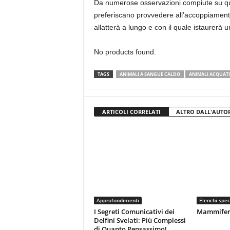
Da numerose osservazioni compiute su ques
preferiscano provvedere all’accoppiamento
allatterà a lungo e con il quale istaurerà 
No products found.
TAGS
ANIMALI A SANGUE CALDO
ANIMALI ACQUATI
ARTICOLI CORRELATI
ALTRO DALL'AUTO
Approfondimenti
Elenchi spec
I Segreti Comunicativi dei
Mammiferi 
Delfini Svelati: Più Complessi
di Quanto Pensassimo!