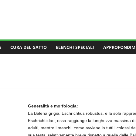
E
CURA DEL GATTO
ELENCHI SPECIALI
APPROFONDIM
Generalità e morfologia:
La Balena grigia, Eschrichtius robustus, è la sola rappre
Eschrichtiidae; essa raggiunge la lunghezza massima di q
adulti, mentre i maschi, come avviene in tutti i colossi
sua testa, relativamente breve rispetto a quella delle Ba