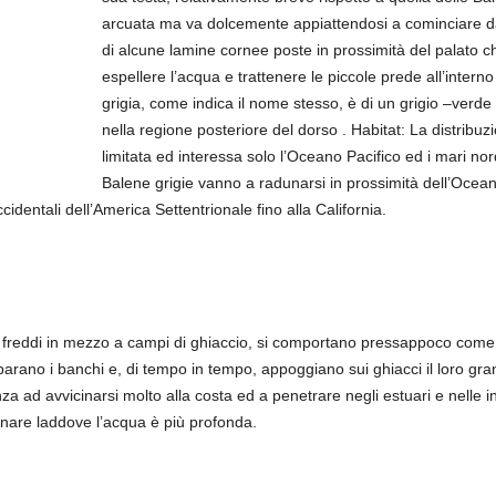
arcuata ma va dolcemente appiattendosi a cominciare da
di alcune lamine cornee poste in prossimità del palato ch
espellere l’acqua e trattenere le piccole prede all’intern
grigia, come indica il nome stesso, è di un grigio –ver
nella regione posteriore del dorso . Habitat: La distribuz
limitata ed interessa solo l’Oceano Pacifico ed i mari nord
Balene grigie vanno a radunarsi in prossimità dell’Ocean
cidentali dell’America Settentrionale fino alla California.
 freddi in mezzo a campi di ghiaccio, si comportano pressappoco come l
rano i banchi e, di tempo in tempo, appoggiano sui ghiacci il loro gran
a ad avvicinarsi molto alla costa ed a penetrare negli estuari e nelle 
rnare laddove l’acqua è più profonda.