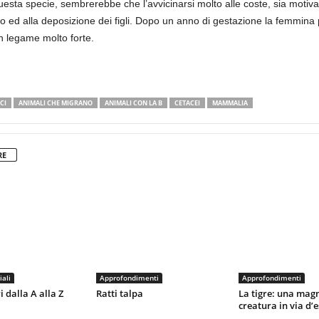
ta specie, sembrerebbe che l’avvicinarsi molto alle coste, sia motivato
 ed alla deposizione dei figli. Dopo un anno di gestazione la femmina 
un legame molto forte.
CI
ANIMALI CHE MIGRANO
ANIMALI CON LA B
CETACEI
MAMMALIA
RE
iali
Approfondimenti
Approfondimenti
dalla A alla Z
Ratti talpa
La tigre: una magn
creatura in via d’