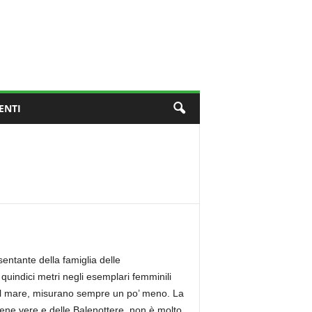
ENTI
sentante della famiglia delle
uindici metri negli esemplari femminili
 del mare, misurano sempre un po’ meno. La
lene vere e delle Balenottere, non è molto