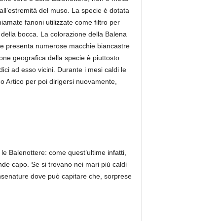
ll’estremità del muso. La specie è dotata
iamate fanoni utilizzate come filtro per
o della bocca. La colorazione della Balena
de e presenta numerose macchie biancastre
ione geografica della specie è piuttosto
ici ad esso vicini. Durante i mesi caldi le
o Artico per poi dirigersi nuovamente,
e Balenottere: come quest’ultime infatti,
de capo. Se si trovano nei mari più caldi
insenature dove può capitare che, sorprese