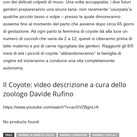
con dei delicati colpetti di muso. Una volta accoppiatisi, i due futuri
genitori prepareranno una sicura tana- non raramente “usurpata”a
qualche piccolo tasso o volpe – presso la quale dimoreranno
assieme fino al momento del parto che avviene dopo circa 65 giorni
di gestazione. Ad ogni parto la femmina di coyote dà alla luce un
numero di cuccioli che varia da 2 a 12; questi si ciberanno prima di
latte materno e poi di carne rigurgitata dai genitori. Raggiunti gli 8/9
mesi di età i piccoli di coyote “abbandoneranno” la famiglia di
origine ed inizieranno a condurre una vita completamente
autonoma.
Il Coyote: video descrizione a cura dello
zoologo Davide Rufino
https://www.youtube.com/watch?v=acGV2BgnLrA
No products found.
TAGS
ANIMALI A SANGUE CALDO
ANIMALI CARNIVORI
ANIMALI CON LA C