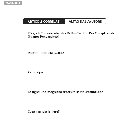
MAMMALIA
ARTICOLI CORRELATI
ALTRO DALL'AUTORE
I Segreti Comunicativi dei Delfini Svelati: Più Complessi di
Quanto Pensassimo!
Mammiferi dalla A alla Z
Ratti talpa
La tigre: una magnifica creatura in via d’estinzione
Cosa mangia la tigre?