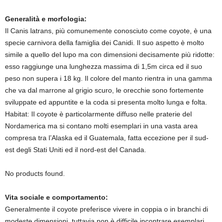
Generalità e morfologia:
Il Canis latrans, più comunemente conosciuto come coyote, è una
specie carnivora della famiglia dei Canidi. Il suo aspetto è molto
simile a quello del lupo ma con dimensioni decisamente più ridotte:
esso raggiunge una lunghezza massima di 1,5m circa ed il suo
peso non supera i 18 kg. Il colore del manto rientra in una gamma
che va dal marrone al grigio scuro, le orecchie sono fortemente
sviluppate ed appuntite e la coda si presenta molto lunga e folta.
Habitat: Il coyote è particolarmente diffuso nelle praterie del
Nordamerica ma si contano molti esemplari in una vasta area
compresa tra l’Alaska ed il Guatemala, fatta eccezione per il sud-
est degli Stati Uniti ed il nord-est del Canada.
No products found.
Vita sociale e comportamento:
Generalmente il coyote preferisce vivere in coppia o in branchi di
modeste dimensioni, tuttavia non è difficile incontrare esemplari