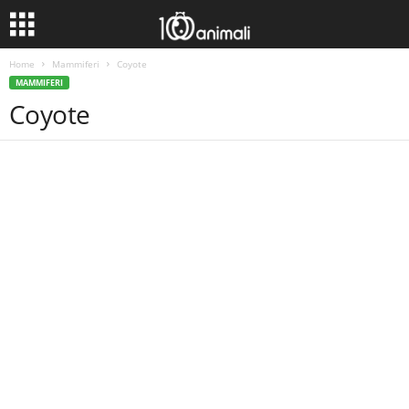
Home
Mammiferi
Coyote
MAMMIFERI
Coyote