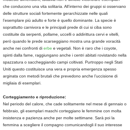
che conducono una vita solitaria. All’interno dei gruppi si osservano
delle strutture sociali fortemente gerarchizzate nelle quali
l’esemplare più adulto e forte è quello dominante. La specie è
soprattutto carnivora e le principali prede di cui si ciba sono
costituite da serpenti, pollame, uccelli o addirittura cervi e vitelli,
però quando le prede scarseggiano mostra una grande voracità
anche nei confronti di
erbe
e vegetali. Non è raro che i coyote,
spinti dalla fame, raggiungano anche i centri abitati rovistando nella
spazzatura o saccheggiando campi coltivati. Purtroppo negli Stati
Uniti questo costituisce una vera e propria emergenza spesso
arginata con metodi brutali che prevedono anche l’uccisione di
migliaia di esemplari.
Corteggiamento e riproduzione:
Nel periodo del calore, che cade solitamente nel mese di gennaio o
febbraio, gli esemplari maschi corteggiano le femmine con molta
insistenza e pazienza anche per molte settimane. Sarà poi la
femmina a scegliere il compagno comunicandogli il suo interesse