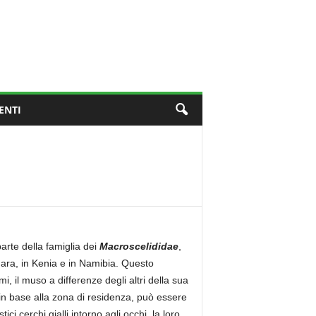
ENTI
arte della famiglia dei
Macroscelididae
,
hara, in Kenia e in Namibia. Questo
 il muso a differenze degli altri della sua
 in base alla zona di residenza, può essere
ci cerchi gialli intorno agli occhi, la loro