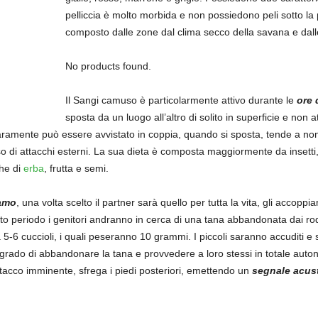
pelliccia è molto morbida e non possiedono peli sotto la p
composto dalle zone dal clima secco della savana e dalle 
No products found.
Il Sangi camuso è particolarmente attivo durante le
ore 
sposta da un luogo all’altro di solito in superficie e non 
 raramente può essere avvistato in coppia, quando si sposta, tende a n
o di attacchi esterni. La sua dieta è composta maggiormente da insetti, 
che di
erba
, frutta e semi.
amo
, una volta scelto il partner sarà quello per tutta la vita, gli accopp
sto periodo i genitori andranno in cerca di una tana abbandonata dai rod
 5-6 cuccioli, i quali peseranno 10 grammi. I piccoli saranno accuditi e sf
n grado di abbandonare la tana e provvedere a loro stessi in totale aut
ttacco imminente, sfrega i piedi posteriori, emettendo un
segnale acus