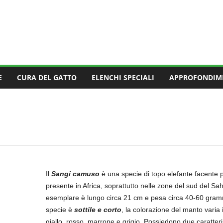
E
CURA DEL GATTO
ELENCHI SPECIALI
APPROFONDIM
Il
Sangi camuso
è una specie di topo elefante facente p
presente in Africa, soprattutto nelle zone del sud del Sa
esemplare è lungo circa 21 cm e pesa circa 40-60 grammi,
specie è
sottile e corto
, la colorazione del manto varia
giallo, rosso, marrone e grigio. Possiedono due caratteristi