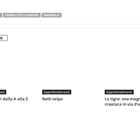
ANIMALI DELLA SAVANA
MAMMALIA
RE
iali
Approfondimenti
Approfondimenti
dalla A alla Z
Ratti talpa
La tigre: una magn
creatura in via d’