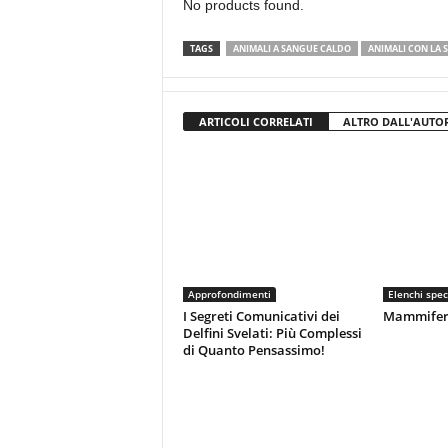
No products found.
TAGS
ANIMALI A SANGUE CALDO
ANIMALI CON LA S
ARTICOLI CORRELATI
ALTRO DALL'AUTO
Approfondimenti
Elenchi spec
I Segreti Comunicativi dei
Mammiferi 
Delfini Svelati: Più Complessi
di Quanto Pensassimo!