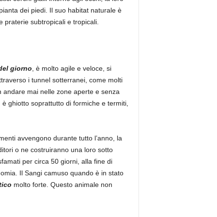
ianta dei piedi. Il suo habitat naturale è
praterie subtropicali e tropicali.
del giorno
, è molto agile e veloce, si
attraverso i tunnel sotterranei, come molti
on andare mai nelle zone aperte e senza
è ghiotto soprattutto di formiche e termiti,
iamenti avvengono durante tutto l’anno, la
itori o ne costruiranno una loro sotto
amati per circa 50 giorni, alla fine di
onomia. Il Sangi camuso quando è in stato
tico
molto forte. Questo animale non