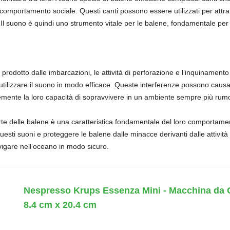
o comportamento sociale. Questi canti possono essere utilizzati per at
ri. Il suono è quindi uno strumento vitale per le balene, fondamentale pe
e prodotto dalle imbarcazioni, le attività di perforazione e l’inquinamen
di utilizzare il suono in modo efficace. Queste interferenze possono caus
vemente la loro capacità di sopravvivere in un ambiente sempre più rumo
arte delle balene è una caratteristica fondamentale del loro comportame
sti suoni e proteggere le balene dalle minacce derivanti dalle attività 
vigare nell’oceano in modo sicuro.
Nespresso Krups Essenza Mini - Macchina da C
8.4 cm x 20.4 cm