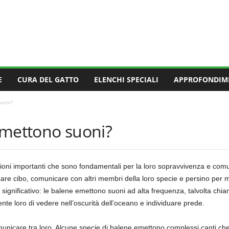
E
CURA DEL GATTO
ELENCHI SPECIALI
APPROFONDIM
uoni?
emettono suoni?
ioni importanti che sono fondamentali per la loro sopravvivenza e com
rcare cibo, comunicare con altri membri della loro specie e persino per
gnificativo: le balene emettono suoni ad alta frequenza, talvolta chiamati
nte loro di vedere nell’oscurità dell’oceano e individuare prede.
 comunicare tra loro. Alcune specie di balene emettono complessi canti 