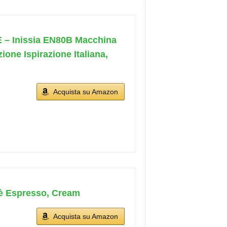
– Inissia EN80B Macchina
one Ispirazione Italiana,
Acquista su Amazon
è Espresso, Cream
Acquista su Amazon