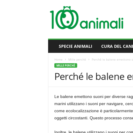
M
i
l
l
e
A
n
SPECIE ANIMALI
CURA DEL CAN
i
m
Home
Mille perchè
Perché le balene emettono s
a
MILLE PERCHÈ
l
Perché le balene 
i
Le balene emettono suoni per diverse rag
marini utilizzano i suoni per navigare, ce
come ecolocalizzazione è particolarmente si
oggetti circostanti. Questo processo conse
Inoltre, le balene utilizzano i suoni per