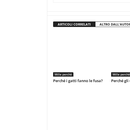
ARTICOLI CORRELATI
ALTRO DALL'AUTO
Mille perchè
Mille perchè
Perché i gatti fanno le fusa?
Perché gli