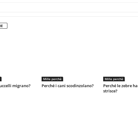
RE
Mille perchè
Mille perchè
 uccelli migrano?
Perché i cani scodinzolano?
Perché le zebre ha
strisce?