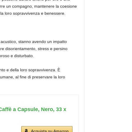
trarre un compagno, mantenere la coesione
r la loro sopravvivenza e benessere.
to acustico, stanno avendo un impatto
are disorientamento, stress e persino
roso e disturbato.
nto e della loro sopravvivenza. È
umane, al fine di preservare la loro
affè a Capsule, Nero, 33 x
Acquista su Amazon