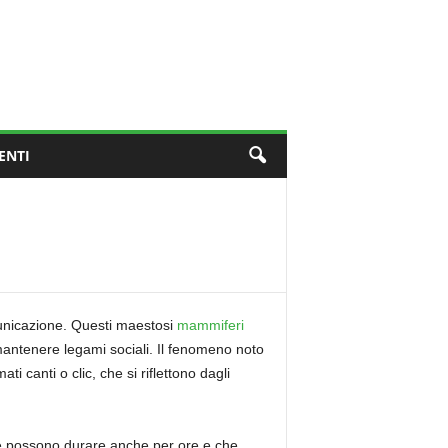
ENTI
unicazione. Questi maestosi
mammiferi
 mantenere legami sociali. Il fenomeno noto
 canti o clic, che si riflettono dagli
che possono durare anche per ore e che