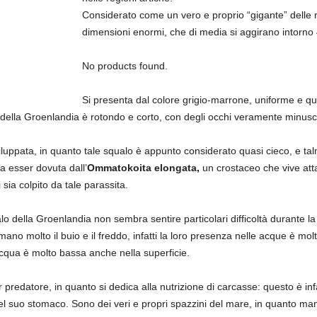
Considerato come un vero e proprio “gigante” delle re
dimensioni enormi, che di media si aggirano intorno 
No products found.
Si presenta dal colore grigio-marrone, uniforme e q
 della Groenlandia è rotondo e corto, con degli occhi veramente minusco
iluppata, in quanto tale squalo è appunto considerato quasi cieco, e talm
a esser dovuta dall’
Ommatokoita elongata,
un crostaceo che vive at
 sia colpito da tale parassita.
o della Groenlandia non sembra sentire particolari difficoltà durante la 
Amano molto il buio e il freddo, infatti la loro presenza nelle acque è mol
acqua è molto bassa anche nella superficie.
r predatore, in quanto si dedica alla nutrizione di carcasse: questo è in
 del suo stomaco. Sono dei veri e propri spazzini del mare, in quanto mang