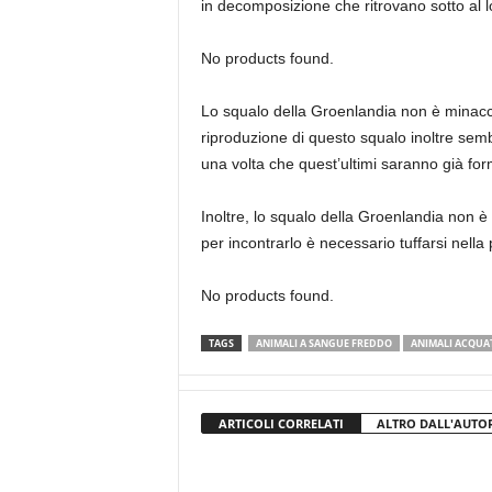
in decomposizione che ritrovano sotto al lor
No products found.
Lo squalo della Groenlandia non è minacci
riproduzione di questo squalo inoltre sembr
una volta che quest’ultimi saranno già form
Inoltre, lo squalo della Groenlandia non 
per incontrarlo è necessario tuffarsi nella 
No products found.
TAGS
ANIMALI A SANGUE FREDDO
ANIMALI ACQUAT
ARTICOLI CORRELATI
ALTRO DALL'AUTO