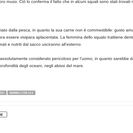
o muso. Ciò lo conferma il fatto che in alcuni squali sono stati trovati res
ato dalla pesca, in quanto la sua carne non è commestibile: gusto ama
a essere vivipara aplacentata. La femmina dello squalo trattiene dentro 
ati e nutriti dal sacco usciranno all’esterno.
è assolutamente considerato pericoloso per l’uomo, in quanto sarebbe da
profondità degli oceani, negli abissi del mare.
ICI
ANIMALI CON LA S
RE