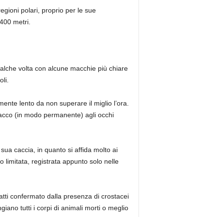
gioni polari, proprio per le sue
400 metri.
ualche volta con alcune macchie più chiare
li.
ente lento da non superare il miglio l’ora.
tacco (in modo permanente) agli occhi
sua caccia, in quanto si affida molto ai
to limitata, registrata appunto solo nelle
fatti confermato dalla presenza di crostacei
iano tutti i corpi di animali morti o meglio