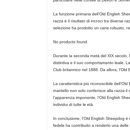
particolare nelle contee di Devon e Somer
La funzione primaria dell’Old English Shee
razza è il risultato di incroci tra diverse ra
selezione ha prodotto un cane robusto, res
No products found.
Durante la seconda metà del XIX secolo, l
distintiva e il suo comportamento leale. L
Club britannico nel 1888. Da allora, l’O
La caratteristica più riconoscibile dell’O
mantello non solo conferisce alla razza il
l’apparenza imponente, l’Old English She
individui di tutte le età.
In conclusione, l’Old English Sheepdog 
fedele ha contribuito a renderlo una delle 