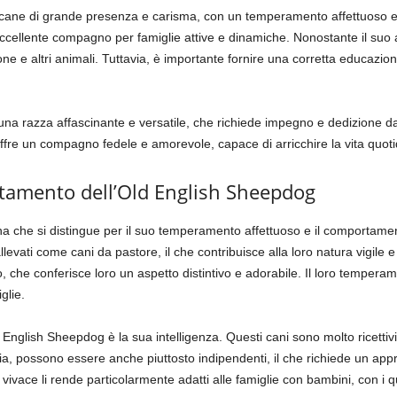
 cane di grande presenza e carisma, con un temperamento affettuoso e g
cellente compagno per famiglie attive e dinamiche. Nonostante il suo 
e e altri animali. Tuttavia, è importante fornire una corretta educazion
na razza affascinante e versatile, che richiede impegno e dedizione da p
ffre un compagno fedele e amorevole, capace di arricchire la vita quoti
mento dell’Old English Sheepdog
 che si distingue per il suo temperamento affettuoso e il comportament
levati come cani da pastore, il che contribuisce alla loro natura vigile e 
so, che conferisce loro un aspetto distintivo e adorabile. Il loro tempe
glie.
Old English Sheepdog è la sua intelligenza. Questi cani sono molto ricett
a, possono essere anche piuttosto indipendenti, il che richiede un app
vivace li rende particolarmente adatti alle famiglie con bambini, con i q