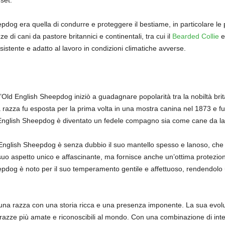
set.
pdog era quella di condurre e proteggere il bestiame, in particolare le 
zze di cani da pastore britannici e continentali, tra cui il
Bearded Collie
e
istente e adatto al lavoro in condizioni climatiche avverse.
’Old English Sheepdog iniziò a guadagnare popolarità tra la nobiltà br
a razza fu esposta per la prima volta in una mostra canina nel 1873 e fu
ld English Sheepdog è diventato un fedele compagno sia come cane da 
ld English Sheepdog è senza dubbio il suo mantello spesso e lanoso, ch
 suo aspetto unico e affascinante, ma fornisce anche un’ottima protezio
epdog è noto per il suo temperamento gentile e affettuoso, rendendolo
è una razza con una storia ricca e una presenza imponente. La sua ev
razze più amate e riconoscibili al mondo. Con una combinazione di intell