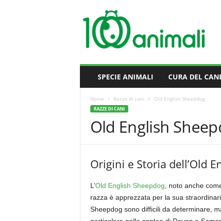
M
i
l
l
e
A
n
SPECIE ANIMALI
CURA DEL CAN
i
m
Home
Razze di cani
Old English Sheepdog
a
RAZZE DI CANI
l
Old English Shee
i
Origini e Storia dell’Old 
L’
Old English Sheepdog
, noto anche come 
razza è apprezzata per la sua straordinaria i
Sheepdog sono difficili da determinare, ma s