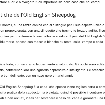
are cuori e a svolgere ruoli importanti sia nelle case che nei campi.
stiche dell’Old English Sheepdog
obtail, è una razza canina che si distingue per il suo aspetto unico e 
en proporzionata, con una silhouette che trasmette forza e agilità. Il 
golari per mantenere la sua bellezza e salute. Il pelo dell’Old Englis
o blu merle, spesso con macchie bianche su testa, collo, zampe e coda.
a e forte, con un cranio leggermente arrotondato. Gli occhi sono soli
a, conferendo loro uno sguardo espressivo e intelligente. Le orecchie 
to e ben delineato, con un naso nero e narici ampie.
ell’Old English Sheepdog è la coda, che spesso viene tagliata corta o c
si la pratica della caudectomia è vietata, quindi è possibile incontrare
ti e ben arcuati, ideali per sostenere il peso del cane e garantire una b