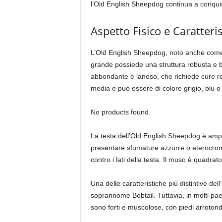
l’Old English Sheepdog continua a conquist
Aspetto Fisico e Caratteri
L’Old English Sheepdog, noto anche come B
grande possiede una struttura robusta e b
abbondante e lanoso, che richiede cure re
media e può essere di colore grigio, blu 
No products found.
La testa dell’Old English Sheepdog è ampi
presentare sfumature azzurre o eterocromi
contro i lati della testa. Il muso è quadra
Una delle caratteristiche più distintive d
soprannome Bobtail. Tuttavia, in molti pae
sono forti e muscolose, con piedi arrotonda