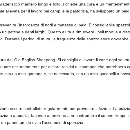
ratteristico mantello lungo e folto, richiede una cura e un mantenimento
e allevata per il lavoro nei campi e la pastorizia, ha sviluppato un pelo
revenire l’insorgenza di nodi e matasse di pelo. È consigliabile spazzol
un pettine a denti larghi. Questo aiuta a rimuovere i peli morti e a distr
o. Durante i periodi di muta, la frequenza delle spazzolature dovrebbe
 cura dell’Old English Sheepdog. Si consiglia di lavare il cane ogni sei
acquare accuratamente per evitare residui di shampoo che potrebbero cau
 con un asciugamano e, se necessario, con un asciugacapelli a bassa 
ono essere controllate regolarmente per prevenire infezioni. La pulizia
uzione apposita, facendo attenzione a non introdurre il cotone troppo in
n un panno umido evita l’accumulo di sporcizia.