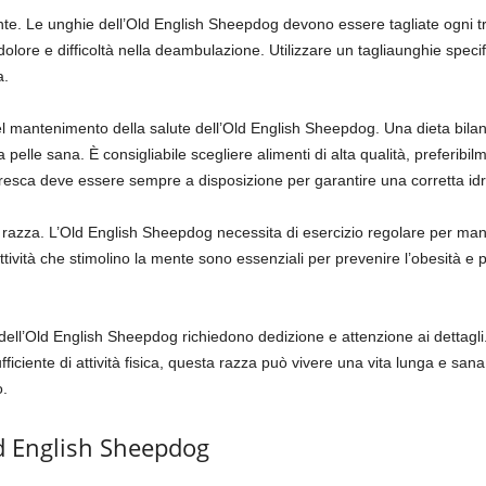
ante. Le unghie dell’Old English Sheepdog devono essere tagliate ogni t
lore e difficoltà nella deambulazione. Utilizzare un tagliaunghie specif
a.
l mantenimento della salute dell’Old English Sheepdog. Una dieta bilancia
 pelle sana. È consigliabile scegliere alimenti di alta qualità, preferibil
qua fresca deve essere sempre a disposizione per garantire una corretta id
esta razza. L’Old English Sheepdog necessita di esercizio regolare per ma
ttività che stimolino la mente sono essenziali per prevenire l’obesità 
dell’Old English Sheepdog richiedono dedizione e attenzione ai dettagli
ufficiente di attività fisica, questa razza può vivere una vita lunga e san
o.
ld English Sheepdog