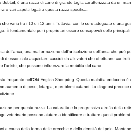
obtail, è una razza di cane di grande taglia caratterizzata da un mante
rare vari aspetti legati a questa razza specifica.
he varia tra i 10 e i 12 anni. Tuttavia, con le cure adeguate e una gest
o. È fondamentale per i proprietari essere consapevoli delle principal
sia dell’anca, una malformazione dell’articolazione dell’anca che può po
di è essenziale acquistare cuccioli da allevatori che effettuano controlli 
 e l’artrite, che possono influenzare la mobilità del cane.
tosto frequente nell’Old English Sheepdog. Questa malattia endocrina è 
me aumento di peso, letargia, e problemi cutanei. La diagnosi precoce e 
dizione.
pazione per questa razza. La cataratta e la progressiva atrofia della r
logo veterinario possono aiutare a identificare e trattare questi problem
ni a causa della forma delle orecchie e della densità del pelo. Mantener