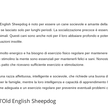
 English Sheepdog è noto per essere un cane socievole e amante della 
 se lasciato solo per lunghi periodi. La socializzazione precoce è essenz
nimali. Questi cani sono anche noti per il loro abbaiare profondo e poten
azioni insolite.
lto energico e ha bisogno di esercizio fisico regolare per mantenere 
he stimolino la mente sono essenziali per mantenerli felici e sani. Nonost
 patto che ricevano sufficiente esercizio e stimolazione.
a razza affettuosa, intelligente e socievole, che richiede una buona dose
 per le famiglie, mentre la loro intelligenza e capacità di apprendimento 
ione adeguata e un esercizio regolare per prevenire eventuali problemi
’Old English Sheepdog