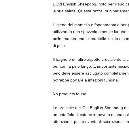
L’Old English Sheepdog, noto per il suo ca
la sua salute. Questa razza, originariament
L’igiene del mantello è fondamentale per p
utilizzando una spazzola a setole lunghe o 
pelle, mantenendo il mantello lucido e san
di pelo.
Il bagno è un altro aspetto cruciale della
per cani a pelo lungo. È importante risci
pelo deve essere asciugato completamente
potrebbe portare a infezioni fungine.
No products found.
Le orecchie dell’Old English Sheepdog dev
un batuffolo di cotone imbevuto di una sol
attenzione: pulire eventuali secrezioni co