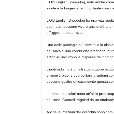
L’Old English Sheepdog, noto anche come B
salute e la longevità, è importante conside
L’Old English Sheepdog ha una vita media c
esemplari possono vivere anche più a lung
affliggere questa razza.
Una delle patologie più comuni è la displa
dell’anca è una condizione ereditaria, quin
articolari includono la displasia del gomito
L’ipotiroidismo è un’altra condizione piut
ormoni tiroidei e può portare a sintomi co
possono gestire efficacemente questa con
Le malattie oculari sono un’altra preoccu
del cane. Controlli regolari da un oftalmo
Anche le infezioni dell’orecchio sono comu