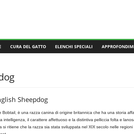
E
CURA DEL GATTO
ELENCHI SPECIALI
APPROFONDIM
pdog
English Sheepdog
Bobtail, è una razza canina di origine britannica che ha una storia affa
ntelligenza, il carattere affettuoso e la distintiva pelliccia folta e lanos
i ritiene che la razza sia stata sviluppata nel XIX secolo nelle regioni ru