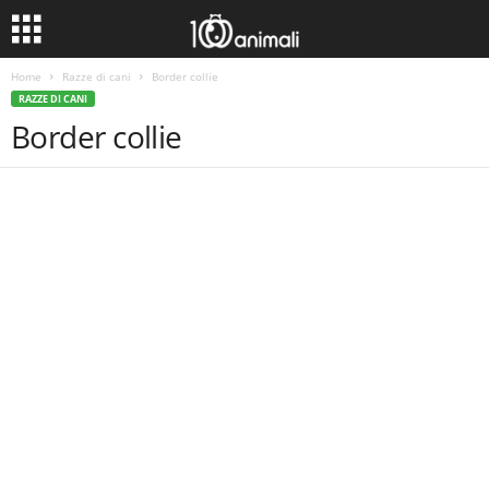
Home
Razze di cani
Border collie
RAZZE DI CANI
Border collie