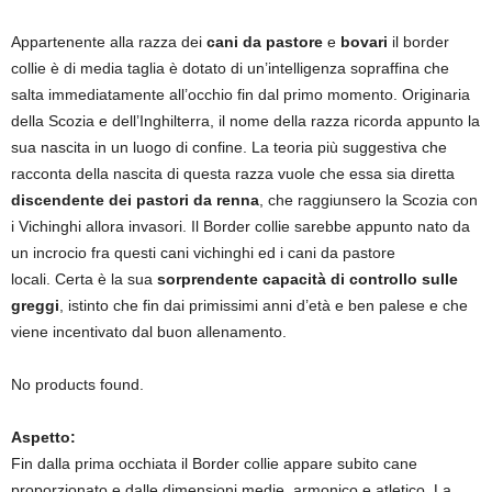
Appartenente alla razza dei
cani da pastore
e
bovari
il border
collie è di media taglia è dotato di un’intelligenza sopraffina che
salta immediatamente all’occhio fin dal primo momento. Originaria
della Scozia e dell’Inghilterra, il nome della razza ricorda appunto la
sua nascita in un luogo di confine. La teoria più suggestiva che
racconta della nascita di questa razza vuole che essa sia diretta
discendente dei pastori da renna
, che raggiunsero la Scozia con
i Vichinghi allora invasori. Il Border collie sarebbe appunto nato da
un incrocio fra questi cani vichinghi ed i cani da pastore
locali. Certa è la sua
sorprendente capacità di controllo sulle
greggi
, istinto che fin dai primissimi anni d’età e ben palese e che
viene incentivato dal buon allenamento.
No products found.
Aspetto:
Fin dalla prima occhiata il Border collie appare subito cane
proporzionato e dalle dimensioni medie, armonico e atletico. La