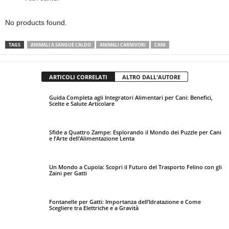
No products found.
TAGS
ANIMALI A SANGUE CALDO
ANIMALI CARNIVORI
CANI
ARTICOLI CORRELATI
ALTRO DALL'AUTORE
Guida Completa agli Integratori Alimentari per Cani: Benefici,
Scelte e Salute Articolare
Sfide a Quattro Zampe: Esplorando il Mondo dei Puzzle per Cani
e l’Arte dell’Alimentazione Lenta
Un Mondo a Cupola: Scopri il Futuro del Trasporto Felino con gli
Zaini per Gatti
Fontanelle per Gatti: Importanza dell’Idratazione e Come
Scegliere tra Elettriche e a Gravità