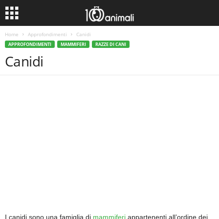
Home
Approfondimenti
Canidi
APPROFONDIMENTI
MAMMIFERI
RAZZE DI CANI
Canidi
I canidi sono una famiglia di
mammiferi
appartenenti all’ordine dei