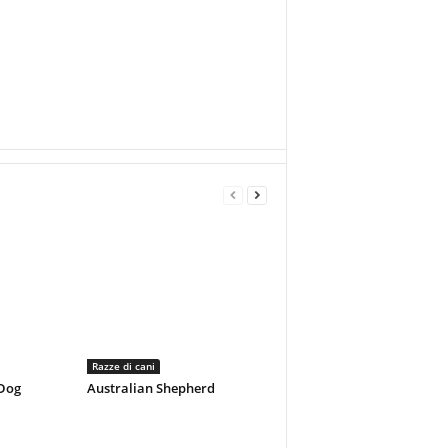
Razze di cani
 Dog
Australian Shepherd