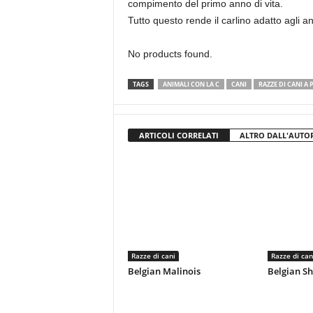
compimento del primo anno di vita.
Tutto questo rende il carlino adatto agli an
No products found.
TAGS
ANIMALI CON LA C
CANI
RAZZE DI CANI A
ARTICOLI CORRELATI
ALTRO DALL'AUTO
Razze di cani
Razze di can
Belgian Malinois
Belgian S