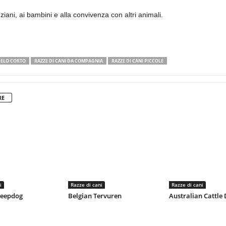
ziani, ai bambini e alla convivenza con altri animali.
 PELO CORTO
RAZZE DI CANI DA COMPAGNIA
RAZZE DI CANI PICCOLE
RE
i
Razze di cani
Razze di cani
heepdog
Belgian Tervuren
Australian Cattle