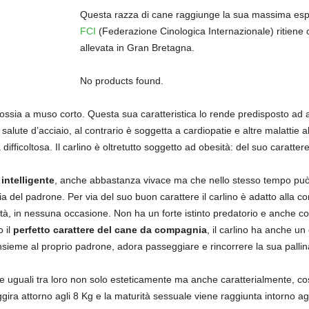
Questa razza di cane raggiunge la sua massima espan
FCI
(Federazione Cinologica Internazionale) ritiene c
allevata in Gran Bretagna.
No products found.
 ossia a muso corto. Questa sua caratteristica lo rende predisposto ad a
salute d’acciaio, al contrario è soggetta a cardiopatie e altre malattie a
difficoltosa. Il carlino è oltretutto soggetto ad obesità: del suo caratter
d
intelligente
, anche abbastanza vivace ma che nello stesso tempo può
a del padrone. Per via del suo buon carattere il carlino è adatto all
tà, in nessuna occasione. Non ha un forte istinto predatorio e anche con
o il
perfetto carattere del cane da compagnia
, il carlino ha anche u
 insieme al proprio padrone, adora passeggiare e rincorrere la sua pallin
 uguali tra loro non solo esteticamente ma anche caratterialmente, cos
 aggira attorno agli 8 Kg e la maturità sessuale viene raggiunta intorno 