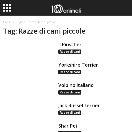
Home
Tags
Razze di cani piccole
Tag: Razze di cani piccole
Il Pinscher
Razze di cani
Yorkshire Terrier
Razze di cani
Volpino italiano
Razze di cani
Jack Russel terrier
Razze di cani
Shar Pei