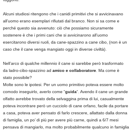
Alcuni studiosi ritengono che i canidi primitivi che si avvicinavano
all’uomo erano esemplari rifiutati dal branco. Non si sa come e
perché questo sia avvenuto: ciò che possiamo sicuramente
sostenere è che i primi cani che si avvicinarono all’uomo
esercitarono diversi ruoli, da cane-spazzino a cane cibo, (non è un
caso che il cane venga mangiato oggi in diverse civiltà).
Nell’arco di qualche millennio il cane si sarebbe però trasformato
da ladro-cibo-spazzino ad
amico e collaboratore
. Ma come è
stato possibile?
Molte sono le ipotesi. Per un uomo primitivo poteva essere molto
comodo inseguirlo, averlo come “
guida
“. Avendo il cane un grande
olfatto avrebbe trovato della selvaggina prima di lui, casualmente
poteva incontrare però un cucciolo di cane orfano, facile da portare
a casa, poteva aver pensato di farlo crescere, allattato dalla donna
di famiglia, un po’ di più per avere più carne, quindi a 6/7 mesi
pensava di mangiarlo, ma molto probabilmente qualcuno in famiglia