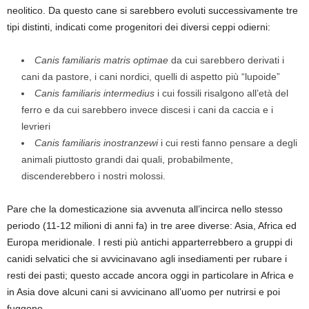
neolitico. Da questo cane si sarebbero evoluti successivamente tre
tipi distinti, indicati come progenitori dei diversi ceppi odierni:
Canis familiaris matris optimae
da cui sarebbero derivati i
cani da pastore, i cani nordici, quelli di aspetto più “lupoide”
Canis familiaris intermedius
i cui fossili risalgono all’età del
ferro e da cui sarebbero invece discesi i cani da caccia e i
levrieri
Canis familiaris inostranzewi
i cui resti fanno pensare a degli
animali piuttosto grandi dai quali, probabilmente,
discenderebbero i nostri molossi.
Pare che la domesticazione sia avvenuta all’incirca nello stesso
periodo (11-12 milioni di anni fa) in tre aree diverse: Asia, Africa ed
Europa meridionale. I resti più antichi apparterrebbero a gruppi di
canidi selvatici che si avvicinavano agli insediamenti per rubare i
resti dei pasti; questo accade ancora oggi in particolare in Africa e
in Asia dove alcuni cani si avvicinano all’uomo per nutrirsi e poi
fuggono.