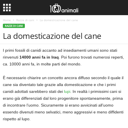
Home
Razze di cani
La domesticazione del cane
RAZZE DI CANI
La domesticazione del cane
I primi fossili di canidi accanto ad insediamenti umani sono stati
rinvenuti
14000 anni fa in Iraq
. Poi furono trovati numerosi reperti,
ca. 10000 anni fa, in molte parti del mondo.
È necessario chiarire un concetto ancora diffuso secondo il quale il
cane sia diventato tale grazie alla domesticazione e che i primi
canidi adottati sarebbero stati dei
lupi
. In realtà i primissimi cani si
erano già differenziati dal loro progenitore spontaneamente, prima
di incontrare l’uomo. Sicuramente si erano avvicinati all’uomo
essendo divenuti meno selvatici, meno aggressivi e meno diffidenti
rispetto al lupo.