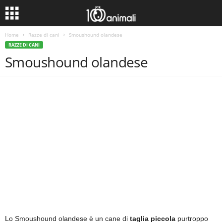
Home
Razze di cani
Smoushound olandese
RAZZE DI CANI
Smoushound olandese
Lo Smoushound olandese è un cane di
taglia piccola
purtroppo