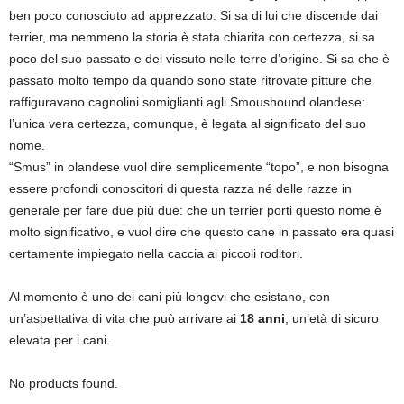
ben poco conosciuto ad apprezzato. Si sa di lui che discende dai
terrier, ma nemmeno la storia è stata chiarita con certezza, si sa
poco del suo passato e del vissuto nelle terre d’origine. Si sa che è
passato molto tempo da quando sono state ritrovate pitture che
raffiguravano cagnolini somiglianti agli Smoushound olandese:
l’unica vera certezza, comunque, è legata al significato del suo
nome.
“Smus” in olandese vuol dire semplicemente “topo”, e non bisogna
essere profondi conoscitori di questa razza né delle razze in
generale per fare due più due: che un terrier porti questo nome è
molto significativo, e vuol dire che questo cane in passato era quasi
certamente impiegato nella caccia ai piccoli roditori.
Al momento è uno dei cani più longevi che esistano, con
un’aspettativa di vita che può arrivare ai
18 anni
, un’età di sicuro
elevata per i cani.
No products found.