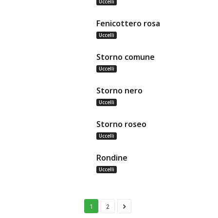
Uccelli
Fenicottero rosa
Uccelli
Storno comune
Uccelli
Storno nero
Uccelli
Storno roseo
Uccelli
Rondine
Uccelli
1
2