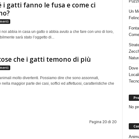
Puzzl
 i gatti fanno le fusa e come ci
no?
Un Mo
Felino
menti
Fonta
noi abbia in casa un gatto o abbia avuto a che fare con uno di loro,
Come 
ilmente sarà stato l’oggetto di...
Strat
Zecch
cose che i gatti temono di più
Natur
menti
Dove 
Local
 animali molto divertenti. Possiamo dire che sono assonnati,
Tecno
 nella maggior parte dei casi, soffici ed affettuosi, caratteristiche che
Pro
No pr
Pagina 20 di 20
Con
Animal