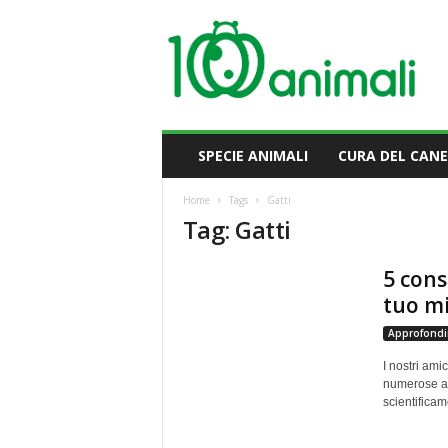
M
i
l
l
e
A
n
SPECIE ANIMALI
CURA DEL CANE
i
m
Home
Tags
Gatti
a
Tag: Gatti
l
i
5 cons
tuo mi
Approfondi
I nostri ami
numerose at
scientificam