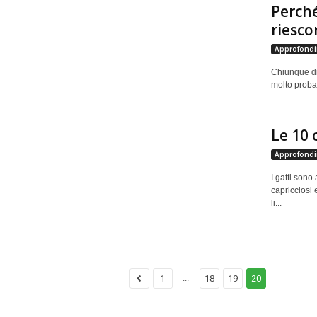
Perché
riesco
Approfondi
Chiunque di 
molto probab
Le 10 
Approfondi
I gatti sono
capricciosi e
li...
...
1
18
19
20