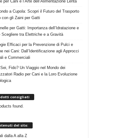
e per Cani e l’Arte dell’Alimentazione Lenta
ndo a Cupola: Scopri il Futuro del Trasporto
 con gli Zaini per Gatti
nelle per Gatti: Importanza dell’Idratazione e
Scegliere tra Elettriche e a Gravità
egie Efficaci per la Prevenzione di Pulci e
e nei Cani: Dall’Identificazione agli Approcci
ali e Commerciali
Sei, Fido? Un Viaggio nel Mondo dei
izzatori Radio per Cani e la Loro Evoluzione
logica
dotti consigliati
oducts found.
tenuti del sito:
i dalla A alla Z