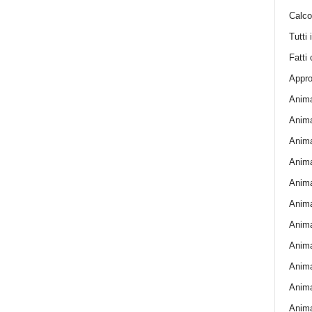
Calcol
Tutti 
Fatti 
Appro
Anima
Anima
Anima
Animal
Animal
Animal
Anima
Anima
Anima
Anima
Anima