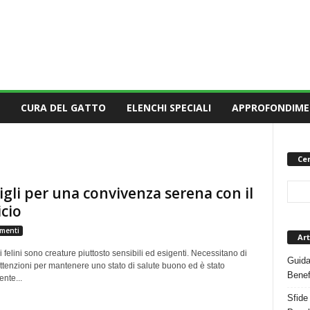
CURA DEL GATTO
ELENCHI SPECIALI
APPROFONDIME
Cer
igli per una convivenza serena con il
cio
menti
Art
ci felini sono creature piuttosto sensibili ed esigenti. Necessitano di
Guida
tenzioni per mantenere uno stato di salute buono ed è stato
Benef
ente...
Sfide