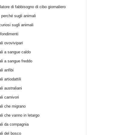
atore di fabbisogno di cibo giornaliero
i perché sugli animali
curiosi sugli animali
fondimenti
li ovovivipari
li a sangue caldo
li a sangue freddo
i anfibi
i artiodattili
i australiani
li carnivori
li che migrano
li che vanno in letargo
li da compagnia
li del bosco