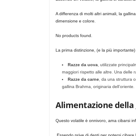
A differenza di molti altri animali, la gal
dimensione e colore.
No products found.
La prima distinzione, (e la più importante)
Razze da uova
, utilizzate princip
maggiori rispetto alle altre. Una delle 
Razze da carne
, da una struttura 
gallina Brahma, originaria dell’oriente.
Alimentazione della 
Questo volatile è onnivoro, ama cibarsi inf
Essendo prive di denti per potersi cibare 