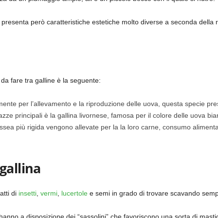
lina presenta però caratteristiche estetiche molto diverse a seconda della 
 da fare tra galline è la seguente:
almente per l’allevamento e la riproduzione delle uova, questa specie p
razze principali è la gallina livornese, famosa per il colore delle uova bi
ossea più rigida vengono allevate per la la loro carne, consumo alimentar
gallina
atti di
insetti
,
vermi
,
lucertole
e semi in grado di trovare scavando sempl
hanno a disposizione dei “sassolini” che favoriscono una sorta di mastica