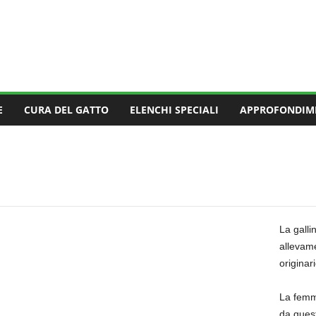
E
CURA DEL GATTO
ELENCHI SPECIALI
APPROFONDIM
La galli
allevame
originari
La femmi
da quest