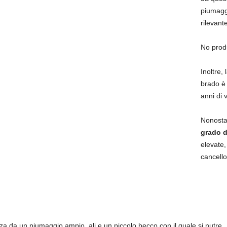
piumagg
rilevante
No prod
Inoltre, 
brado è 
anni di v
Nonostan
grado d
elevate
cancello
izza da un piumaggio ampio, ali e un piccolo becco con il quale si nutre.