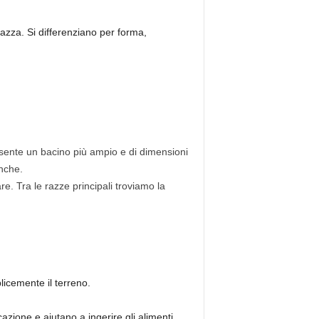
razza. Si differenziano per forma,
resente un bacino più ampio e di dimensioni
anche.
e. Tra le razze principali troviamo la
icemente il terreno.
zione e aiutano a ingerire gli alimenti.