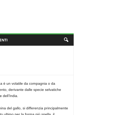
ENTI
na è un volatile da compagnia o da
nto, derivante dalle specie selvatiche
e dell’India.
na del gallo, si differenzia principalmente
o ultimo per la forma più snella, il