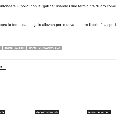
onfondere il “pollo” con la “gallina” usando i due termini tra di loro come
ra la femmina del gallo allevata per le uova, mentre il pollo è la speci
I
ANIMALI OVIPARI
UCCELLI CHE NON VOLANO
RE
iali
Approfondimenti
Approfondimenti