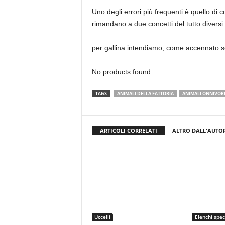
Uno degli errori più frequenti è quello di c
rimandano a due concetti del tutto diversi:
per gallina intendiamo, come accennato sop
No products found.
TAGS
ANIMALI DELLA FATTORIA
ANIMALI ONNIVOR
ARTICOLI CORRELATI
ALTRO DALL'AUTO
Uccelli
Elenchi spec