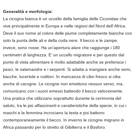
Generalità e morfologia:
La cicogna bianca è un uccello della famiglia delle Ciconidae che
vive principalmente in Europa e nelle regioni del Nord dell’ Africa.
Deve il suo nome al colore delle piume completamente bianche con
solo la punta delle ali e della coda nere. Il becco e le zampe,
invece, sono rosse. Ha un’apertura alare che raggiunge i 180
centimetri di larghezza. E’ un uccello migratore e per questo dal
punto di vista alimentare è molto adattabile anche se preferisce i
pesci, le salamandre e i serpenti. Si adatta a mangiare anche semi,
bacche, lucertole e roditori. In mancanza di cibo fresco si ciba
anche di carogne. Le cicogne non emettono nessun verso, ma,
comunicano con i suoni emessi battendo il becco velocemente.
Una pratica che utilizzano soprattutto durante la cerimonia del
saluto, tra le più affascinanti e caratteristiche della specie, in cui i
maschi e la femmina incrociano la testa e poi battono
contemporaneamente il becco. In inverno le cicogne migrano in
Africa passando per lo stretto di Gibilterra e il Bosforo.