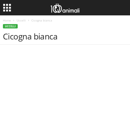
Home
Uccelli
Cicogna bianca
UCCELLI
Cicogna bianca