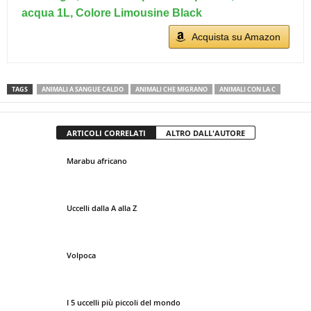
acqua 1L, Colore Limousine Black
Acquista su Amazon
TAGS
ANIMALI A SANGUE CALDO
ANIMALI CHE MIGRANO
ANIMALI CON LA C
ARTICOLI CORRELATI
ALTRO DALL'AUTORE
Marabu africano
Uccelli dalla A alla Z
Volpoca
I 5 uccelli più piccoli del mondo