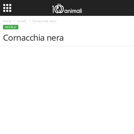
Home
Uccelli
Cornacchia nera
UCCELLI
Cornacchia nera