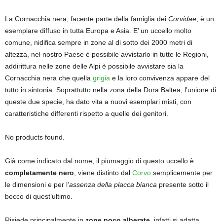
La Cornacchia nera, facente parte della famiglia dei
Corvidae
, è un
esemplare diffuso in tutta Europa e Asia. E’ un uccello molto
comune, nidifica sempre in zone al di sotto dei 2000 metri di
altezza, nel nostro Paese è possibile avvistarlo in tutte le Regioni,
addirittura nelle zone delle Alpi è possibile avvistare sia la
Cornacchia nera che quella
grigia
e la loro convivenza appare del
tutto in sintonia. Soprattutto nella zona della Dora Baltea, l’unione di
queste due specie, ha dato vita a nuovi esemplari misti, con
caratteristiche differenti rispetto a quelle dei genitori.
No products found.
Già come indicato dal nome, il piumaggio di questo uccello è
completamente nero
, viene distinto dal
Corvo
semplicemente per
le dimensioni e per l’
assenza della placca bianca
presente sotto il
becco di quest’ultimo.
Risiede principalmente in
zone poco alberate
, infatti si adatta