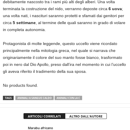
debitamente nascosto tra i rami più alti degli alberi. Una volta
terminata la costruzione del nido, verranno deposte circa
6 uova
;
una volta nati, i nascituri saranno protetti e sfamati dai genitori per
circa
5 settimane
, al termine delle quali saranno in grado di volare
in completa autonomia.
Protagonista di molte leggende, questo uccello viene ricordato
principalmente nella mitologia greca, nel quale si narrava che
originariamente il colore del suo manto fosse bianco, trasformato
poi in nero dal Dio Apollo, preso dall’ira nel momento in cui l’uccello
gli aveva riferito il tradimento della sua sposa.
No products found.
TAGS
ANIMALI A SANGUE CALDO
ANIMALI CON LA C
ARTICOLI CORRELATI
ALTRO DALL'AUTORE
Marabu africano