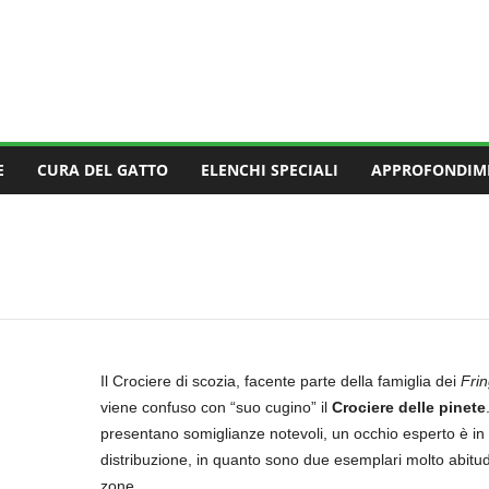
E
CURA DEL GATTO
ELENCHI SPECIALI
APPROFONDIM
Il Crociere di scozia, facente parte della famiglia dei
Frin
viene confuso con “suo cugino” il
Crociere delle pinete
presentano somiglianze notevoli, un occhio esperto è in g
distribuzione, in quanto sono due esemplari molto abitud
zone.