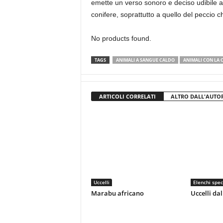
emette un verso sonoro e deciso udibile a mo
conifere, soprattutto a quello del peccio ch
No products found.
TAGS
ANIMALI A SANGUE CALDO
ANIMALI CON LA 
ARTICOLI CORRELATI
ALTRO DALL'AUTO
Uccelli
Elenchi spec
Marabu africano
Uccelli dal