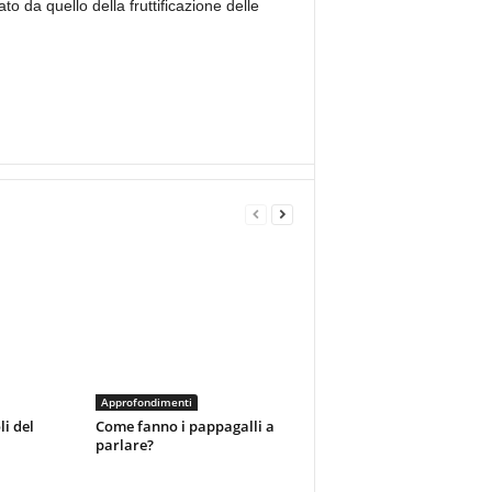
to da quello della fruttificazione delle
Approfondimenti
li del
Come fanno i pappagalli a
parlare?