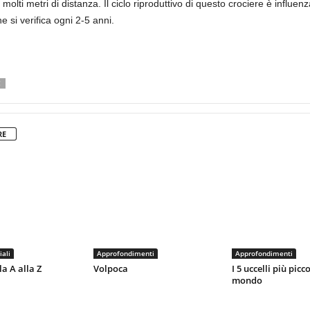
lti metri di distanza. Il ciclo riproduttivo di questo crociere è influenza
e si verifica ogni 2-5 anni.
C
RE
iali
Approfondimenti
Approfondimenti
la A alla Z
Volpoca
I 5 uccelli più picco
mondo