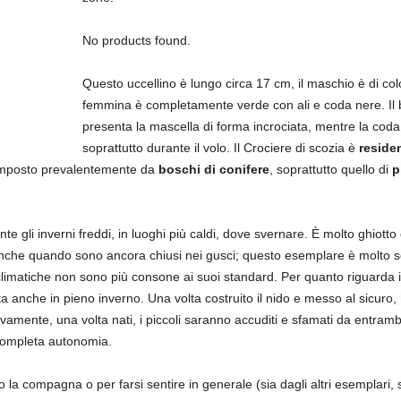
No products found.
Questo uccellino è lungo circa 17 cm, il maschio è di col
femmina è completamente verde con ali e coda nere. Il b
presenta la mascella di forma incrociata, mentre la coda 
soprattutto durante il volo. Il Crociere di scozia è
reside
 composto prevalentemente da
boschi di conifere
, soprattutto quello di
p
 gli inverni freddi, in luoghi più caldi, dove svernare. È molto ghiotto di
anche quando sono ancora chiusi nei gusci; questo esemplare è molto sed
limatiche non sono più consone ai suoi standard. Per quanto riguarda il 
anche in pieno inverno. Una volta costruito il nido e messo al sicuro,
amente, una volta nati, i piccoli saranno accuditi e sfamati da entrambi
n completa autonomia.
la compagna o per farsi sentire in generale (sia dagli altri esemplari, si