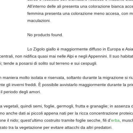
All’interno delle ali presenta una colorazione bianca acces
femmina presenta una colorazione meno accesa, con meno
maculazioni.
No products found.
Lo Zigolo giallo è maggiormente diffuso in Europa e Asia
ntrali, non nidifica quasi mai nelle Alpi e negli Appennini. Il suo habi
; tende a posarsi di solito sul terreno e sui cespugli.
aniera molto isolata e riservata, soltanto durante la migrazione si riu
nte gli inverni freddi. È possibile avvistarlo maggiormente durante la 
il periodo degli amori.
egetali, quindi semi, foglie, germogli, frutta e granaglie; in assenza di
ngono anche dati ai piccoli appena nati per la ricca concentrazione prote
il nido; quest’ultimo costruito tramite foglie secche, fili d’
erba
, musch
to tra la vegetazione per evitare attacchi da altri predatori.