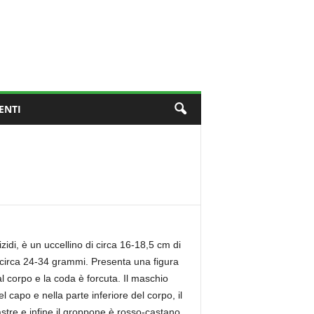
ENTI
zidi, è un uccellino di circa 16-18,5 cm di
 circa 24-34 grammi. Presenta una figura
l corpo e la coda è forcuta. Il maschio
l capo e nella parte inferiore del corpo, il
tre e infine il groppone è rosso-castano.