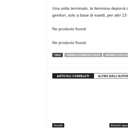
Una volta terminato, la femmina deporrà ci
genitori, solo a base di insetti, per altri
No products found.
No products found.
TAGS
ANIMALI A SANGUE CALDO
ANIMALI CON LA Z
ARTICOLI CORRELATI
ALTRO DALL'AUTO
Uccelli
Elenchi spec