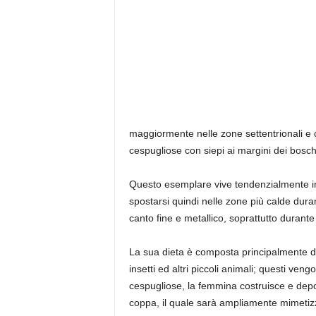
maggiormente nelle zone settentrionali e ce
cespugliose con siepi ai margini dei boschi
Questo esemplare vive tendenzialmente in m
spostarsi quindi nelle zone più calde dura
canto fine e metallico, soprattutto durante 
La sua dieta è composta principalmente da v
insetti ed altri piccoli animali; questi ve
cespugliose, la femmina costruisce e depone 
coppa, il quale sarà ampliamente mimetizza