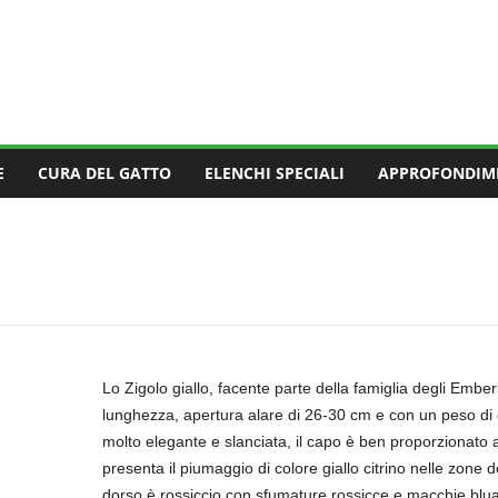
E
CURA DEL GATTO
ELENCHI SPECIALI
APPROFONDIM
Lo Zigolo giallo, facente parte della famiglia degli Emberi
lunghezza, apertura alare di 26-30 cm e con un peso di
molto elegante e slanciata, il capo è ben proporzionato a
presenta il piumaggio di colore giallo citrino nelle zone de
dorso è rossiccio con sfumature rossicce e macchie bluas