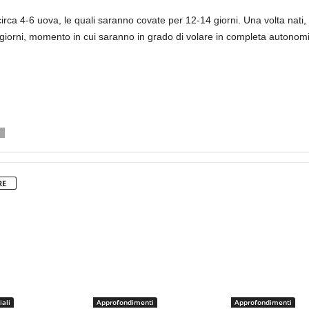
rca 4-6 uova, le quali saranno covate per 12-14 giorni. Una volta nati, 
 13 giorni, momento in cui saranno in grado di volare in completa autonom
RE
iali
Approfondimenti
Approfondimenti