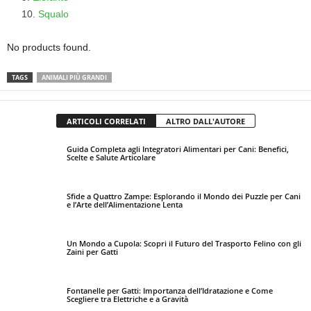
Squalo
No products found.
TAGS
ANIMALI PIÙ GRANDI
ARTICOLI CORRELATI
ALTRO DALL'AUTORE
Guida Completa agli Integratori Alimentari per Cani: Benefici,
Scelte e Salute Articolare
Sfide a Quattro Zampe: Esplorando il Mondo dei Puzzle per Cani
e l’Arte dell’Alimentazione Lenta
Un Mondo a Cupola: Scopri il Futuro del Trasporto Felino con gli
Zaini per Gatti
Fontanelle per Gatti: Importanza dell’Idratazione e Come
Scegliere tra Elettriche e a Gravità