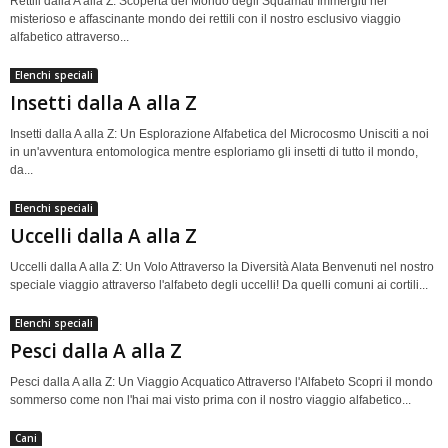
Rettili dalla A alla Z: Scoperta del Mondo degli Squamati Immergiti nel
misterioso e affascinante mondo dei rettili con il nostro esclusivo viaggio
alfabetico attraverso...
Elenchi speciali
Insetti dalla A alla Z
Insetti dalla A alla Z: Un Esplorazione Alfabetica del Microcosmo Unisciti a noi
in un'avventura entomologica mentre esploriamo gli insetti di tutto il mondo,
da...
Elenchi speciali
Uccelli dalla A alla Z
Uccelli dalla A alla Z: Un Volo Attraverso la Diversità Alata Benvenuti nel nostro
speciale viaggio attraverso l'alfabeto degli uccelli! Da quelli comuni ai cortili...
Elenchi speciali
Pesci dalla A alla Z
Pesci dalla A alla Z: Un Viaggio Acquatico Attraverso l'Alfabeto Scopri il mondo
sommerso come non l'hai mai visto prima con il nostro viaggio alfabetico...
Cani