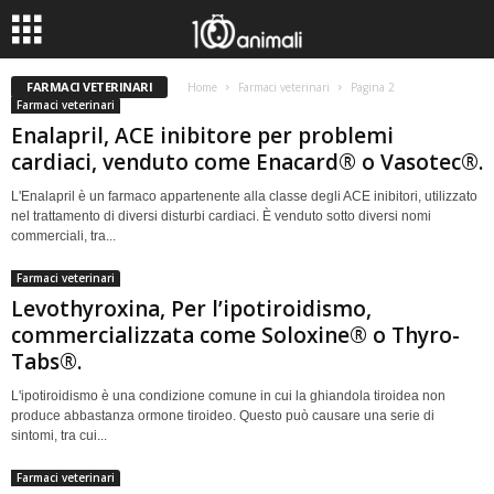
FARMACI VETERINARI
Home
Farmaci veterinari
Pagina 2
Farmaci veterinari
Enalapril, ACE inibitore per problemi
cardiaci, venduto come Enacard® o Vasotec®.
L'Enalapril è un farmaco appartenente alla classe degli ACE inibitori, utilizzato
nel trattamento di diversi disturbi cardiaci. È venduto sotto diversi nomi
commerciali, tra...
Farmaci veterinari
Levothyroxina, Per l’ipotiroidismo,
commercializzata come Soloxine® o Thyro-
Tabs®.
L'ipotiroidismo è una condizione comune in cui la ghiandola tiroidea non
produce abbastanza ormone tiroideo. Questo può causare una serie di
sintomi, tra cui...
Farmaci veterinari