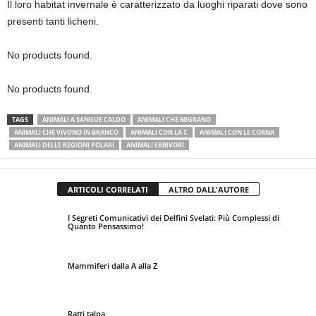
Il loro habitat invernale è caratterizzato da luoghi riparati dove sono
presenti tanti licheni.
No products found.
No products found.
TAGS
ANIMALI A SANGUE CALDO
ANIMALI CHE MIGRANO
ANIMALI CHE VIVONO IN BRANCO
ANIMALI CON LA C
ANIMALI CON LE CORNA
ANIMALI DELLE REGIONI POLARI
ANIMALI ERBIVORI
ARTICOLI CORRELATI
ALTRO DALL'AUTORE
I Segreti Comunicativi dei Delfini Svelati: Più Complessi di
Quanto Pensassimo!
Mammiferi dalla A alla Z
Ratti talpa