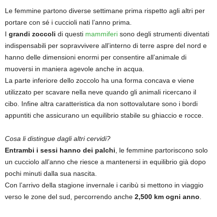
Le femmine partono diverse settimane prima rispetto agli altri per
portare con sé i cuccioli nati l’anno prima.
I
grandi zoccoli
di questi
mammiferi
sono degli strumenti diventati
indispensabili per sopravvivere all’interno di terre aspre del nord e
hanno delle dimensioni enormi per consentire all’animale di
muoversi in maniera agevole anche in acqua.
La parte inferiore dello zoccolo ha una forma concava e viene
utilizzato per scavare nella neve quando gli animali ricercano il
cibo. Infine altra caratteristica da non sottovalutare sono i bordi
appuntiti che assicurano un equilibrio stabile su ghiaccio e rocce.
Cosa li distingue dagli altri cervidi?
Entrambi i sessi hanno dei palchi
, le femmine partoriscono solo
un cucciolo all’anno che riesce a mantenersi in equilibrio già dopo
pochi minuti dalla sua nascita.
Con l’arrivo della stagione invernale i caribù si mettono in viaggio
verso le zone del sud, percorrendo anche
2,500 km ogni anno
.