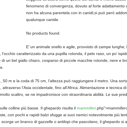
fenomeno di convergenza, dovuto al forte adattamento di
non ha alcuna parentela con in canidi;si può però add
qualunque canide.
No products found.
E’ un animale snello e agile, provvisto di zampe lunghe;
 l’occhio caratterizzato da una pupilla rotonda, il pelo raso, un po’ ispido
di un bel giallo chiaro, cosparso di piccole macchie rotonde, nere e br
a.
, 50 m e la coda di 75 cm, l’altezza può raggiungere il metro. Una sorta
, attraverso l’Asia occidentale, fino all’Africa. Alimentazione e tecnica d
molto scaltro, se ne impadronisce con straordinaria abilità. Le sue prede
sulle colline più basse. Il ghepardo risulta il
mammiferi
.php">mammifero 
foreste, con pochi e rapidi balzi sfugge ai suoi nemici notevolmente più le
corge un branco di gazzelle o antilopi che pascolano, il ghepardo si 