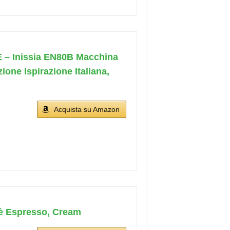
– Inissia EN80B Macchina
one Ispirazione Italiana,
Acquista su Amazon
è Espresso, Cream