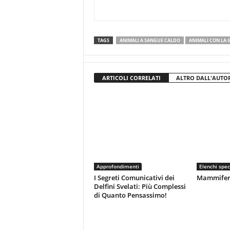
TAGS
ANIMALI A SANGUE CALDO
ANIMALI CON LA 
ARTICOLI CORRELATI
ALTRO DALL'AUTO
Approfondimenti
Elenchi spec
I Segreti Comunicativi dei
Mammiferi 
Delfini Svelati: Più Complessi
di Quanto Pensassimo!