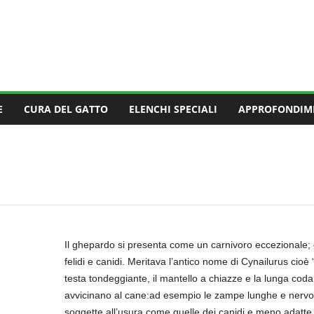
E
CURA DEL GATTO
ELENCHI SPECIALI
APPROFONDIM
Il ghepardo si presenta come un carnivoro eccezionale; 
felidi e canidi. Meritava l’antico nome di Cynailurus cioè “
testa tondeggiante, il mantello a chiazze e la lunga coda.
avvicinano al cane:ad esempio le zampe lunghe e nervose, 
soggette all’usura come quelle dei canidi e meno adatte a