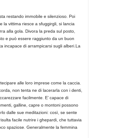
sta restando immobile e silenzioso. Poi
a vittima riesce a sfuggirgli, si lancia
ra alla gola. Divora la preda sul posto,
esto e può essere raggiunto da un buon
ta incapace di arrampicarsi sugli alberi.La
.
artecipare alle loro imprese come la caccia.
rda, non tenta ne di lacerarla con i denti,
accarezzare facilmente. E’ capace di
omenti, galline, capre o montoni possono
rlo dalle sue meditazioni: così, se sente
isulta facile nutrire i ghepardi, che tuttavia
ie poco spaziose. Generalmente la femmina