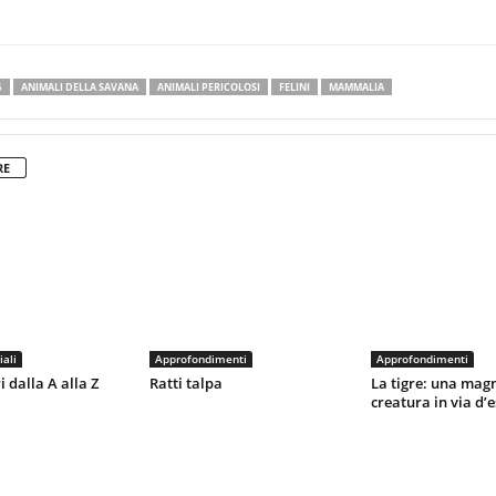
G
ANIMALI DELLA SAVANA
ANIMALI PERICOLOSI
FELINI
MAMMALIA
RE
iali
Approfondimenti
Approfondimenti
dalla A alla Z
Ratti talpa
La tigre: una magn
creatura in via d’