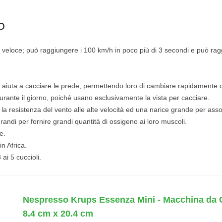
o
iù veloce; può raggiungere i 100 km/h in poco più di 3 secondi e può r
i aiuta a cacciare le prede, permettendo loro di cambiare rapidamente d
ante il giorno, poiché usano esclusivamente la vista per cacciare.
la resistenza del vento alle alte velocità ed una narice grande per asso
andi per fornire grandi quantità di ossigeno ai loro muscoli.
e.
n Africa.
ai 5 cuccioli.
Nespresso Krups Essenza Mini - Macchina da C
8.4 cm x 20.4 cm