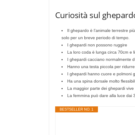
Curiosità sul ghepard
Il ghepardo è l’animale terrestre p
solo per un breve periodo di tempo.
I ghepardi non possono ruggire
La loro coda è lunga circa 70cm e l
I ghepardi cacciano normalmente dur
Hanno una testa piccola per ridurre 
I ghepardi hanno cuore e polmoni gr
Ha una spina dorsale molto flessibil
La maggior parte dei ghepardi vive i
La femmina può dare alla luce dai 3 
BESTSELLER NO. 1