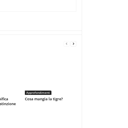
Approfondimenti
ifica
Cosa mangia la tigre?
estinzione