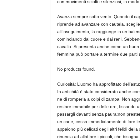
con movimenti sciolti e silenziosi, in modo
Avanza sempre sotto vento. Quando il capo 
riprende ad avanzare con cautela, sceglie l
all’inseguimento, la raggiunge in un balen
cominciando dal cuore e dai reni. Sebbene
cavallo. Si presenta anche come un buon sal
femmina può portare a termine due parti al
No products found.
Curiosità: L’uomo ha approfittato dell’astuz
In antichità è stato considerato anche com
ne di romperla a colpi di zampa. Non aggre
restare immobile per delle ore, fissando 
passargli davanti senza paura:non presterà 
un cane, cessa immediatamente di fare le fusa
appaiono più delicati degli altri felidi d
rinuncia ad allattare i piccoli, che bisogna q