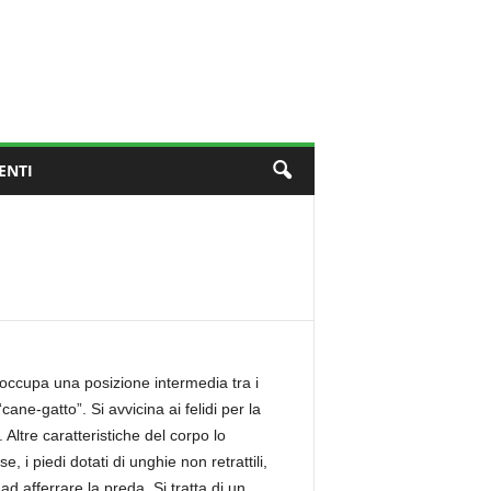
ENTI
occupa una posizione intermedia tra i
cane-gatto”. Si avvicina ai felidi per la
 Altre caratteristiche del corpo lo
i piedi dotati di unghie non retrattili,
d afferrare la preda. Si tratta di un