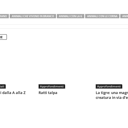
GRANO
ANIMALI CHE VIVONO IN BRANCO
ANIMALI CON LA G
ANIMALI CON LE CORNA
ANIM
RE
iali
Approfondimenti
Approfondimenti
dalla A alla Z
Ratti talpa
La tigre: una magn
creatura in via d’