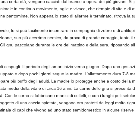
na certa età, vengono cacciati dal branco a opera dei più giovani. Si p
male in continuo movimento, agile e vivace, che riempie di vita e di att
rane pantomime. Non appena lo stato di allarme è terminato, ritrova la 
evole, lo si può facilmente incontrare in compagnia di zebre e di antilop
>leone, suo più acerrimo nemico, da prova di grande coraggio, tanto il 
Gli gnu pascolano durante le ore del mattino e della sera, riposando all’
oli cespugli. Il periodo degli amori inizia verso giugno. Dopo una gesta
luppato e dopo pochi giorni segue la madre. L’allattamento dura 7-8 mesi
ppare più buffo degli adulti. La madre lo protegge anche a costo della
 media della vita è di circa 16 anni. La carne dello gnu si presenta du
à. Con le corna si fabbricano manici di coltelli, e con i lunghi peli setol
ggetto di una caccia spietata, vengono ora protetti da leggi molto ri
tinaia di capi che vivono ad uno stato semidomestico in alcune riserve d