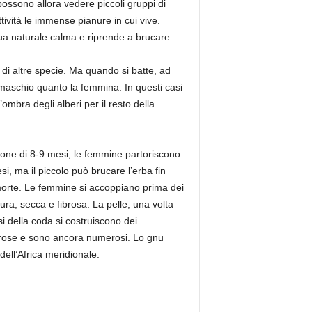
ossono allora vedere piccoli gruppi di
ività le immense pianure in cui vive.
sua naturale calma e riprende a brucare.
i di altre specie. Ma quando si batte, ad
maschio quanto la femmina. In questi casi
ombra degli alberi per il resto della
zione di 8-9 mesi, le femmine partoriscono
, ma il piccolo può brucare l’erba fin
 morte. Le femmine si accoppiano prima dei
ra, secca e fibrosa. La pelle, una volta
osi della coda si costruiscono dei
gorose e sono ancora numerosi. Lo gnu
ell’Africa meridionale.