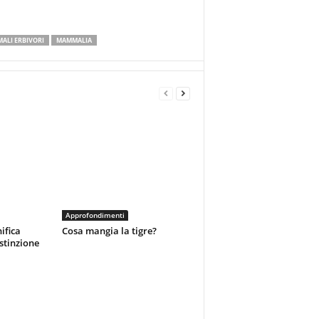
ALI ERBIVORI
MAMMALIA
Approfondimenti
ifica
Cosa mangia la tigre?
estinzione