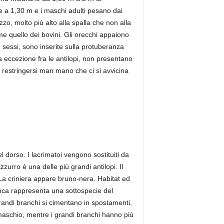
e a 1,30 m e i maschi adulti pesano dai
zzo, molto più alto alla spalla che non alla
e quello dei bovini. Gli orecchi appaiono
 sessi, sono inserite sulla protuberanza
a eccezione fra le antilopi, non presentano
restringersi man mano che ci si avvicina
el dorso. I lacrimatoi vengono sostituiti da
urro è una delle più grandi antilopi. Il
 La criniera appare bruno-nera. Habitat ed
ianca rappresenta una sottospecie del
grandi branchi si cimentano in spostamenti,
maschio, mentre i grandi branchi hanno più