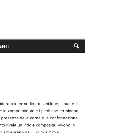
ENTI
erato intermedio tra l’antilope, il bue e il
tre le zampe minute e i piedi che terminano
 la presenza delle corna e la conformazione
nto rivela un indole composita. Vivono in
i gnu misurano da 1,50 m a 2 m di