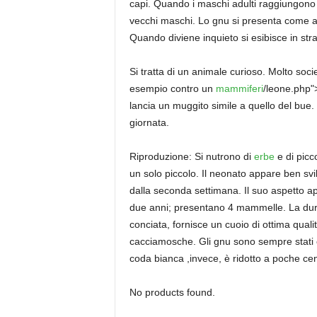
capi. Quando i maschi adulti raggiungono u
vecchi maschi. Lo gnu si presenta come ani
Quando diviene inquieto si esibisce in st
Si tratta di un animale curioso. Molto soci
esempio contro un
mammiferi
/leone.php"
lancia un muggito simile a quello del bue. 
giornata.
Riproduzione: Si nutrono di
erbe
e di picc
un solo piccolo. Il neonato appare ben svi
dalla seconda settimana. Il suo aspetto a
due anni; presentano 4 mammelle. La durata
conciata, fornisce un cuoio di ottima qualit
cacciamosche. Gli gnu sono sempre stati o
coda bianca ,invece, è ridotto a poche cen
No products found.