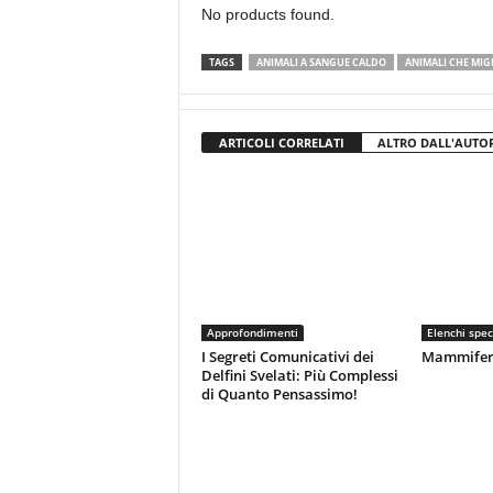
No products found.
TAGS
ANIMALI A SANGUE CALDO
ANIMALI CHE MI
ARTICOLI CORRELATI
ALTRO DALL'AUTO
Approfondimenti
Elenchi spec
I Segreti Comunicativi dei
Mammiferi 
Delfini Svelati: Più Complessi
di Quanto Pensassimo!