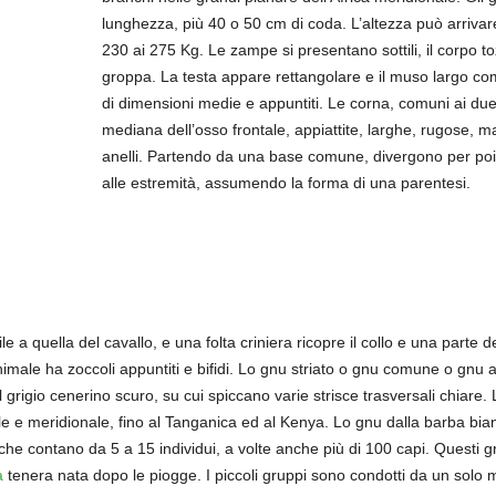
lunghezza, più 40 o 50 cm di coda. L’altezza può arrivar
230 ai 275 Kg. Le zampe si presentano sottili, il corpo to
groppa. La testa appare rettangolare e il muso largo com
di dimensioni medie e appuntiti. Le corna, comuni ai due
mediana dell’osso frontale, appiattite, larghe, rugose, m
anelli. Partendo da una base comune, divergono per poi 
alle estremità, assumendo la forma di una parentesi.
le a quella del cavallo, e una folta criniera ricopre il collo e una parte d
ale ha zoccoli appuntiti e bifidi. Lo gnu striato o gnu comune o gnu azz
grigio cenerino scuro, su cui spiccano varie strisce trasversali chiare.
ntale e meridionale, fino al Tanganica ed al Kenya. Lo gnu dalla barba b
che contano da 5 a 15 individui, a volte anche più di 100 capi. Questi 
a
tenera nata dopo le piogge. I piccoli gruppi sono condotti da un solo 