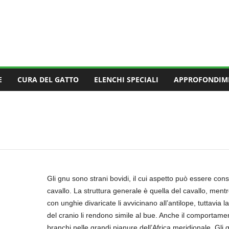
E
CURA DEL GATTO
ELENCHI SPECIALI
APPROFONDIM
Gli gnu sono strani bovidi, il cui aspetto può essere consid
cavallo. La struttura generale è quella del cavallo, men
con unghie divaricate li avvicinano all’antilope, tuttavia
del cranio li rendono simile al bue. Anche il comportame
branchi nelle grandi pianure dell’Africa meridionale. Gl