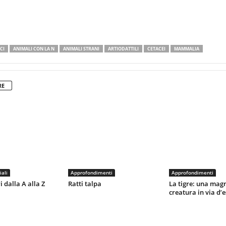
CI
ANIMALI CON LA N
ANIMALI STRANI
ARTIODATTILI
CETACEI
MAMMALIA
RE
iali
Approfondimenti
Approfondimenti
dalla A alla Z
Ratti talpa
La tigre: una magn
creatura in via d’