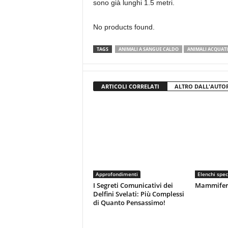
sono già lunghi 1.5 metri.
No products found.
TAGS
ANIMALI A SANGUE CALDO
ANIMALI ACQUATI
ARTICOLI CORRELATI
ALTRO DALL'AUTO
Approfondimenti
Elenchi spec
I Segreti Comunicativi dei
Mammiferi 
Delfini Svelati: Più Complessi
di Quanto Pensassimo!