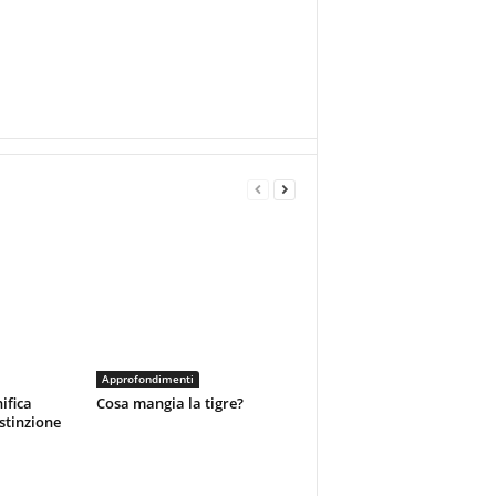
Approfondimenti
ifica
Cosa mangia la tigre?
estinzione