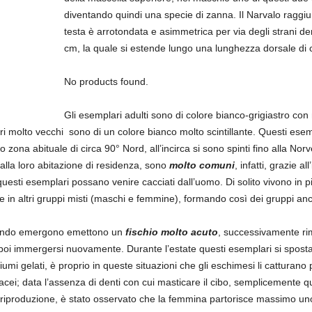
diventando quindi una specie di zanna. Il Narvalo raggiu
testa è arrotondata e asimmetrica per via degli strani den
cm, la quale si estende lungo una lunghezza dorsale di 
No products found.
Gli esemplari adulti sono di colore bianco-grigiastro con
ri molto vecchi sono di un colore bianco molto scintillante. Questi ese
loro zona abituale di circa 90° Nord, all’incirca si sono spinti fino alla N
alla loro abitazione di residenza, sono
molto comuni
, infatti, grazie a
uesti esemplari possano venire cacciati dall’uomo. Di solito vivono in pi
e in altri gruppi misti (maschi e femmine), formando così dei gruppi an
uando emergono emettono un
fischio molto acuto
, successivamente rim
poi immergersi nuovamente. Durante l’estate questi esemplari si spostano
iumi gelati, è proprio in queste situazioni che gli eschimesi li catturano
acei; data l’assenza di denti con cui masticare il cibo, semplicemente qu
riproduzione, è stato osservato che la femmina partorisce massimo uno o 