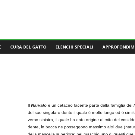
E
CURA DEL GATTO
ELENCHI SPECIALI
APPROFONDIM
Il
Narvalo
è un cetaceo facente parte della famiglia dei
del suo singolare dente il quale è molto lungo ed è simi
verso sinistra, il quale ha dato origine al mito del cosid
dente, in bocca ne posseggono massimo altri due (natura
della mascella superiore; nel maschio uno di questi due 