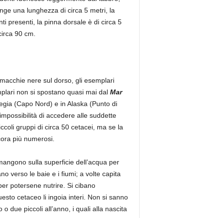
nge una lunghezza di circa 5 metri, la
ti presenti, la pinna dorsale è di circa 5
circa 90 cm.
 macchie nere sul dorso, gli esemplari
mplari non si spostano quasi mai dal
Mar
orvegia (Capo Nord) e in Alaska (Punto di
ll’impossibilità di accedere alle suddette
ccoli gruppi di circa 50 cetacei, ma se la
cora più numerosi.
angono sulla superficie dell’acqua per
 verso le baie e i fiumi; a volte capita
 per potersene nutrire. Si cibano
esto cetaceo li ingoia interi. Non si sanno
due piccoli all’anno, i quali alla nascita