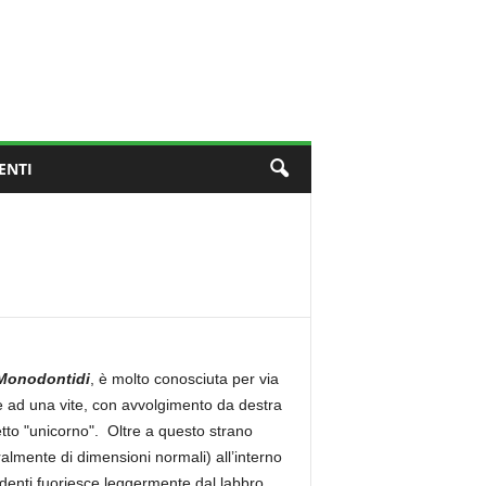
ENTI
Monodontidi
, è molto conosciuta per via
le ad una vite, con avvolgimento da destra
detto "unicorno". Oltre a questo strano
lmente di dimensioni normali) all’interno
denti fuoriesce leggermente dal labbro,