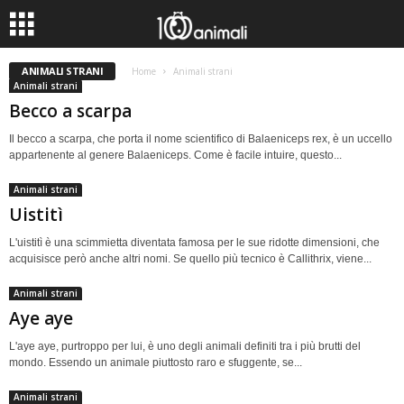
ANIMALI STRANI
Home
Animali strani
Animali strani
Becco a scarpa
Il becco a scarpa, che porta il nome scientifico di Balaeniceps rex, è un uccello
appartenente al genere Balaeniceps. Come è facile intuire, questo...
Animali strani
Uistitì
L'uistitì è una scimmietta diventata famosa per le sue ridotte dimensioni, che
acquisisce però anche altri nomi. Se quello più tecnico è Callithrix, viene...
Animali strani
Aye aye
L'aye aye, purtroppo per lui, è uno degli animali definiti tra i più brutti del
mondo. Essendo un animale piuttosto raro e sfuggente, se...
Animali strani