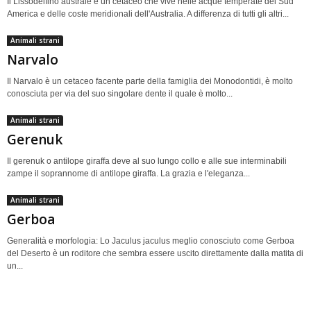
Il Lissodelfino australe è un cetaceo che vive nelle acque temperate del Sud
America e delle coste meridionali dell'Australia. A differenza di tutti gli altri...
Animali strani
Narvalo
Il Narvalo è un cetaceo facente parte della famiglia dei Monodontidi, è molto
conosciuta per via del suo singolare dente il quale è molto...
Animali strani
Gerenuk
Il gerenuk o antilope giraffa deve al suo lungo collo e alle sue interminabili
zampe il soprannome di antilope giraffa. La grazia e l'eleganza...
Animali strani
Gerboa
Generalità e morfologia: Lo Jaculus jaculus meglio conosciuto come Gerboa
del Deserto è un roditore che sembra essere uscito direttamente dalla matita di
un...