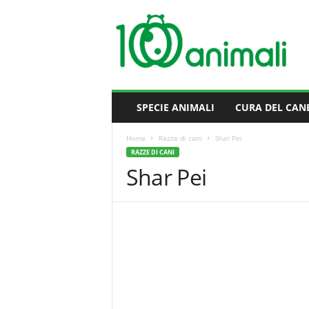
M
i
l
l
e
A
n
SPECIE ANIMALI
CURA DEL CAN
i
m
Home
Razze di cani
Shar Pei
a
RAZZE DI CANI
l
Shar Pei
i