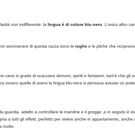
rità non indifferente: la
lingua è di colore blu-nero
. L’unico altro ca
 non annoverare di questa razza sono le
rughe
e le pliche che ricoprono 
e cane in grado di scacciare demoni, spiriti e fantasmi, tant’è che gli
ca ovvero quella di avere la lingua blu-nera si pensava avesse un pote
uardia adatto a controllare le mandrie e il gregge ,e in seguito è sta
 a tutti gli effetti, perfetto per vivere anche in appartamento, anche 
a molto.