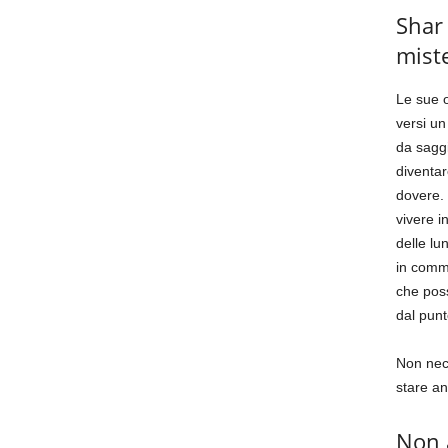
Shar 
mist
Le sue o
versi un
da saggi
diventar
dovere. 
vivere i
delle lu
in comme
che poss
dal punt
Non nece
stare an
Non 